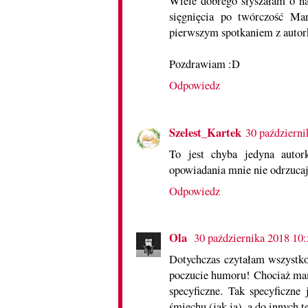
Wiele dobrego słyszałam o na
sięgnięcia po twórczość Ma
pierwszym spotkaniem z autor
Pozdrawiam :D
Odpowiedz
Szelest_Kartek
30 październi
To jest chyba jedyna autor
opowiadania mnie nie odrzucaj
Odpowiedz
Ola
30 października 2018 10
Dotychczas czytałam wszystko
poczucie humoru! Chociaż mam 
specyficzne. Tak specyficzne
śmiechu (jak ja), a do innych 