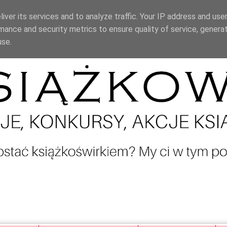
iver its services and to analyze traffic. Your IP address and use
mance and security metrics to ensure quality of service, genera
use.