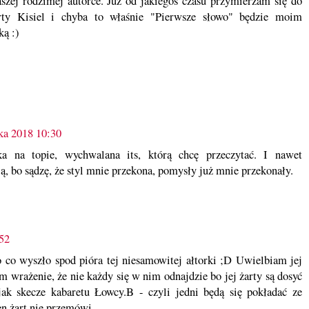
szej rodzimej autorce. Już od jakiegoś czasu przymierzam się do
rty Kisiel i chyba to właśnie "Pierwsze słowo" będzie moim
ką :)
ka 2018 10:30
ka na topie, wychwalana its, którą chcę przeczytać. I nawet
ą, bo sądzę, że styl mnie przekona, pomysły już mnie przekonały.
:52
 co wyszło spod pióra tej niesamowitej ałtorki ;D Uwielbiam jej
wrażenie, że nie każdy się w nim odnajdzie bo jej żarty są dosyć
 jak skecze kabaretu Łowcy.B - czyli jedni będą się pokładać ze
ten żart nie przemówi.