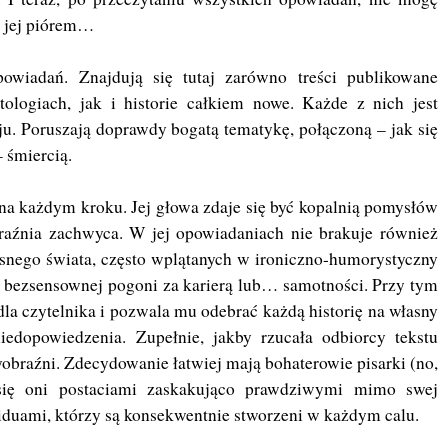
 z jej piórem…
powiadań. Znajdują się tutaj zarówno treści publikowane
tologiach, jak i historie całkiem nowe. Każde z nich jest
u. Poruszają doprawdy bogatą tematykę, połączoną – jak się
 śmiercią.
 na każdym kroku. Jej głowa zdaje się być kopalnią pomysłów
braźnia zachwyca. W jej opowiadaniach nie brakuje również
nego świata, często wplątanych w ironiczno-humorystyczny
t bezsensownej pogoni za karierą lub… samotności. Przy tym
dla czytelnika i pozwala mu odebrać każdą historię na własny
niedopowiedzenia. Zupełnie, jakby rzucała odbiorcy tekstu
obraźni. Zdecydowanie łatwiej mają bohaterowie pisarki (no,
 się oni postaciami zaskakująco prawdziwymi mimo swej
iduami, którzy są konsekwentnie stworzeni w każdym calu.