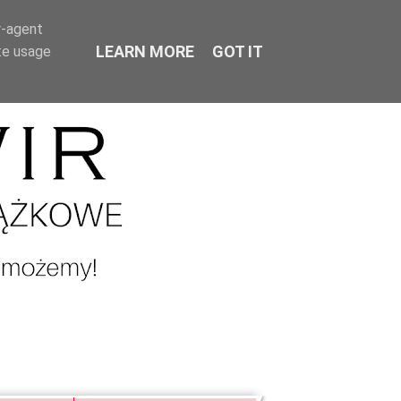
r-agent
LEARN MORE
GOT IT
te usage