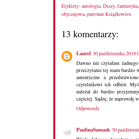
Etykiety:
antologia
,
Dizzy
,
fantastyka
obyczajowa
,
patronat Książkowiru
13 komentarzy:
Laurel
30 października 2018 
Dawno nie czytałam żadnego o
przeczytanie tej mam bardzo w
autentyczne a przedstawion
czytelnikowi ich odbiór. My
należał do bardzo przyjemn
częściej. Sądzę, że naprawdę w
Odpowiedz
PaulinaSamash
30 październ