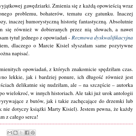
 wyjątkowej gawędziarki. Zmienia się z każdą opowieścią wraz
nego problemu, bohaterów, tematu czy gatunku. Inaczej
y, inaczej humorystyczną historię fantastyczną. Absolutnie
m się również w dobieranych przez nią słowach, a nawet
Rozmowa dyskwalifikacyjna
sam tytuł jednego z opowiadań -
miem, dlaczego o Marcie Kisiel słyszałam same pozytywne
można napisać.
mienitych opowiadań, z których znakomicie spędziłam czas.
no lekkie, jak i bardziej ponure, ich długość również jest
iach delikatnie się nudziłam, ale – na szczęście – autorka
po wielokroć, w innych historiach. Ale taki już urok antologii
wyrywające z butów, jak i takie zachęcające do drzemki lub
ek nie dotyczy książki Marty Kisiel). Jestem pewna, że każdy
cam z całego serca!