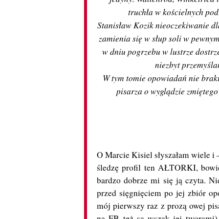
truchła w kościelnych pod
Stanisław Kozik nieoczekiwanie dl
zamienia się w słup soli w pewny
w dniu pogrzebu w lustrze dostrz
niezbyt przemyśla
W tym tomie opowiadań nie braku
pisarza o wyglądzie zmięteg
O Marcie Kisiel słyszałam wiele i
śledzę profil ten AŁTORKI, bowi
bardzo dobrze mi się ją czyta. N
przed sięgnięciem po jej zbiór o
mój pierwszy raz z prozą owej pi
na FB też są wszak jej tworami)