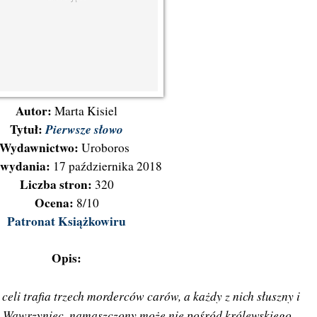
Autor:
Marta Kisiel
Tytuł:
Pierwsze słowo
Wydawnictwo:
Uroboros
 wydania:
17 października 2018
Liczba stron:
320
Ocena:
8/10
Patronat Książkowiru
Opis:
eli trafia trzech morderców carów, a każdy z nich słuszny i
 i Wawrzyniec, namaszczony może nie pośród królewskiego