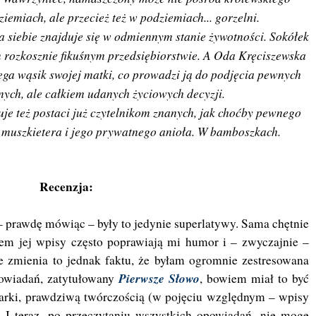
ziemiach, ale przecież też w podziemiach... gorzelni.
a siebie znajduje się w odmiennym stanie żywotności. Sokółek
m rozkosznie fikuśnym przedsiębiorstwie. A Oda Kręciszewska
ega wąsik swojej matki, co prowadzi ją do podjęcia pewnych
nych, ale całkiem udanych życiowych decyzji.
je też postaci już czytelnikom znanych, jak choćby pewnego
o muszkietera i jego prywatnego anioła. W bamboszkach.
Recenzja:
 – prawdę mówiąc – były to jedynie superlatywy. Sama chętnie
em jej wpisy często poprawiają mi humor i – zwyczajnie –
ie zmienia to jednak faktu, że byłam ogromnie zestresowana
Pierwsze Słowo
powiadań, zatytułowany
, bowiem miał to być
sarki, prawdziwą twórczością (w pojęciu względnym – wpisy
. I teraz, po przeczytaniu wszystkich opowiadań, nie mogę