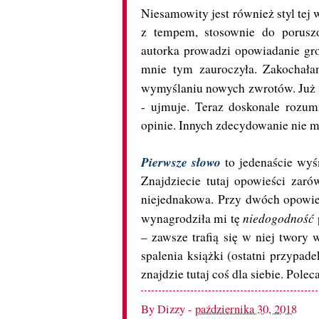
Niesamowity jest również styl tej
z tempem, stosownie do poruszo
autorka prowadzi opowiadanie groz
mnie tym zauroczyła. Zakochała
wymyślaniu nowych zwrotów. Już 
- ujmuje. Teraz doskonale rozu
opinie. Innych zdecydowanie nie 
Pierwsze słowo
to jedenaście wyś
Znajdziecie tutaj opowieści zarów
niejednakowa. Przy dwóch opowieśc
niedogodność
wynagrodziła mi tę
– zawsze trafią się w niej twory 
spalenia książki (ostatni przypad
znajdzie tutaj coś dla siebie. Pole
By
Dizzy
-
października 30, 2018