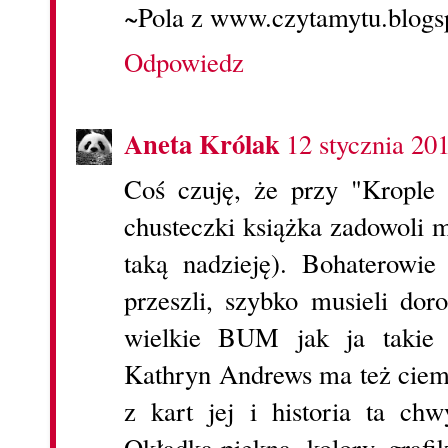
~Pola z www.czytamytu.blogs
Odpowiedz
Aneta Królak
12 stycznia 20
Coś czuję, że przy "Krople
chusteczki książka zadowoli
taką nadzieję). Bohaterow
przeszli, szybko musieli dor
wielkie BUM jak ja takie 
Kathryn Andrews ma też ciemn
z kart jej i historia ta c