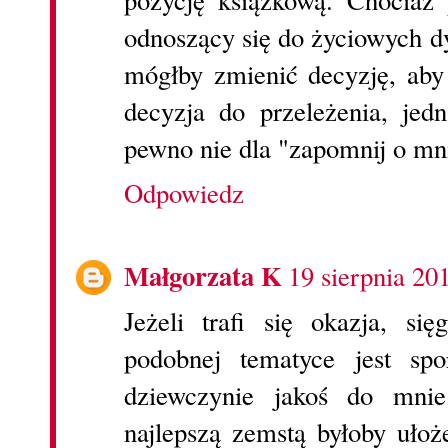
pozycję książkową. Chociaż p
odnoszący się do życiowych d
mógłby zmienić decyzję, aby
decyzja do przeleżenia, je
pewno nie dla "zapomnij o mn
Odpowiedz
Małgorzata K
19 sierpnia 20
Jeżeli trafi się okazja, si
podobnej tematyce jest sp
dziewczynie jakoś do mni
najlepszą zemstą byłoby ułoż