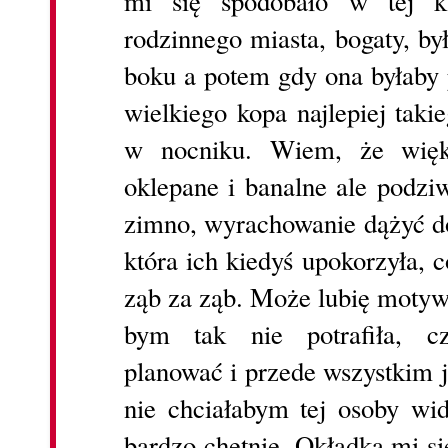
mi się spodobało w tej k
rodzinnego miasta, bogaty, by
boku a potem gdy ona byłaby 
wielkiego kopa najlepiej taki
w nocniku. Wiem, że więk
oklepane i banalne ale podziw
zimno, wyrachowanie dążyć do
która ich kiedyś upokorzyła, 
ząb za ząb. Może lubię motyw
bym tak nie potrafiła, cz
planować i przede wszystkim je
nie chciałabym tej osoby wi
bardzo chętnie. Okładka mi si