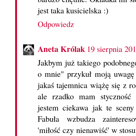
jest taka kusicielska :)
Odpowiedz
Aneta Królak
19 sierpnia 20
Jakbym już takiego podobnego
o mnie" przykuł moją uwagę 
jakaś tajemnica wiążę się z 
ale rzadko mam styczność 
jestem ciekawa jak te scen
Fabuła wzbudza zaintereso
'miłość czy nienawiść' w stos