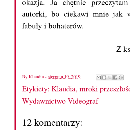
okazja. Ja chętnie przeczytam
autorki, bo ciekawi mnie jak 
fabuły i bohaterów.
Z k
By
Klaudia
-
sierpnia 19, 2019
Etykiety:
Klaudia
,
mroki przeszłoś
Wydawnictwo Videograf
12 komentarzy: