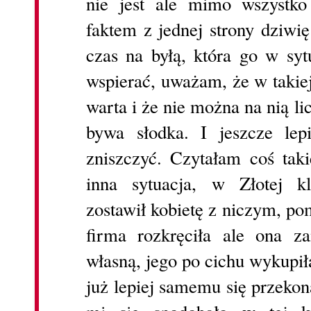
nie jest ale mimo wszystko
faktem z jednej strony dziwi
czas na byłą, która go w syt
wspierać, uważam, że w takiej 
warta i że nie można na nią l
bywa słodka. I jeszcze lep
zniszczyć. Czytałam coś taki
inna sytuacja, w Złotej k
zostawił kobietę z niczym, pom
firma rozkręciła ale ona za
własną, jego po cichu wykupiła
już lepiej samemu się przekona