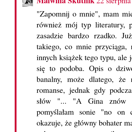
Malwina Skutnik
22 sierpnia
"Zapomnij o mnie", mam mies
również mój typ literatury,
zasadzie bardzo rzadko. Ju
takiego, co mnie przyciąga,
innych książek tego typu, ale 
się to podoba. Opis o dziw
banalny, może dlatego, że 
romanse, jednak gdy podcza
słów "... "A Gina znów 
pomyślałam sonie "no on c
okazuje, że główny bohater 