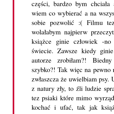
części, bardzo bym chciała a
wiem co wybierać a na wszys
sobie pozwolić :( Filmu te
wolałabym najpierw przeczy
książce ginie człowiek -no
świecie. Zawsze kiedy gini
autorze zrobiłam?! Biedn
szybko?! Tak więc na pewno n
zwłaszcza że uwielbiam psy. 
z natury zły, to źli ludzie spr
tez psiaki które mimo wyrząd
kochać i ufać, tak jak ksi