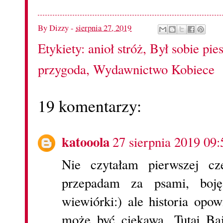
By
Dizzy
-
sierpnia 27, 2019
Etykiety:
anioł stróż
,
Był sobie pie
przygoda
,
Wydawnictwo Kobiece
19 komentarzy:
katooola
27 sierpnia 2019 09:
Nie czytałam pierwszej c
przepadam za psami, boj
wiewiórki:) ale historia opo
może być ciekawa. Tutaj Ba