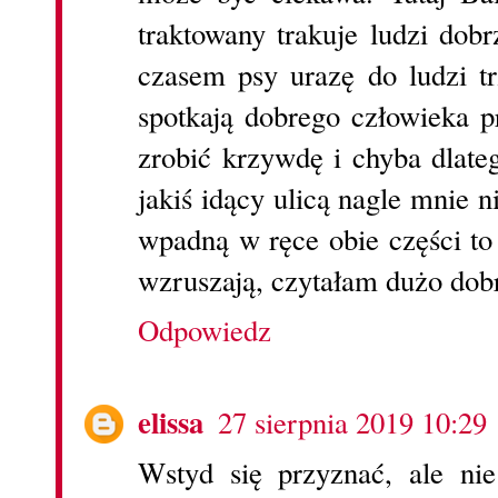
traktowany trakuje ludzi dobr
czasem psy urazę do ludzi t
spotkają dobrego człowieka 
zrobić krzywdę i chyba dlate
jakiś idący ulicą nagle mnie n
wpadną w ręce obie części to
wzruszają, czytałam dużo dobr
Odpowiedz
elissa
27 sierpnia 2019 10:29
Wstyd się przyznać, ale nie