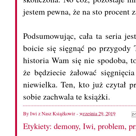
jestem pewna, że na sto procent z
Podsumowując, cała ta seria jes
boicie się sięgnąć po przygody T
historia Wam się nie spodoba, t
że będziecie żałować sięgnięci
niewielka. Ten, kto już czytał 
sobie zachwala te książki.
By
Iwi z Nasz Książkowir
-
września 29, 2019
Etykiety:
demony
,
Iwi
,
problem
,
pr