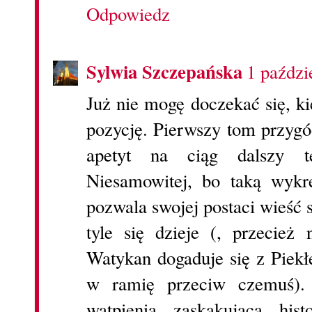
Odpowiedz
Sylwia Szczepańska
1 paździ
Już nie mogę doczekać się, k
pozycję. Pierwszy tom przygó
apetyt na ciąg dalszy te
Niesamowitej, bo taką wykre
pozwala swojej postaci wieść 
tyle się dzieje (, przecież
Watykan dogaduje się z Piekł
w ramię przeciw czemuś).
wątpienia zaskakująca hist