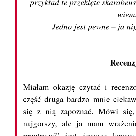
przykład te przeklęte skarabeus
wiem
Jedno jest pewne – ja n
Recenz
Miałam okazję czytać i recenz
część druga bardzo mnie ciekaw
się z nią zapoznać. Mówi się,
najgorszy, ale ja mam wrażen
przetrwać" jest jeszcze lepsz