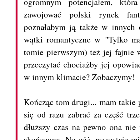
ogromnym potencjałem, któr
zawojować polski rynek fanta
poznałabym ją także w innych o
wątki romantyczne w "Tylko ma
tomie pierwszym) też jej fajnie
przeczytać chociażby jej opowia
w innym klimacie? Zobaczymy!
Kończąc tom drugi... mam takie p
się od razu zabrać za część trz
dłuższy czas na pewno ona nie w
skończona. No cóż, pozostaje mi