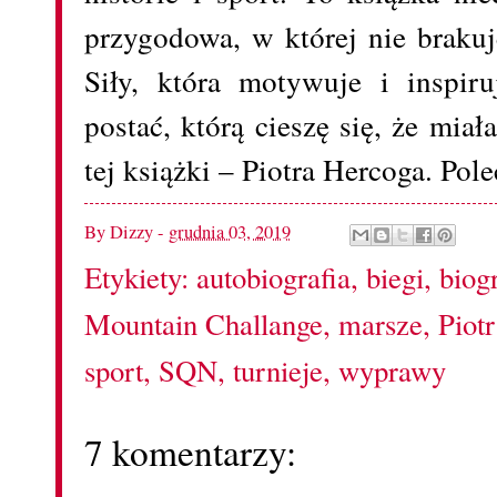
przygodowa, w której nie braku
Siły, która motywuje i inspiru
postać, którą cieszę się, że mia
tej książki – Piotra Hercoga. Pol
By
Dizzy
-
grudnia 03, 2019
Etykiety:
autobiografia
,
biegi
,
biog
Mountain Challange
,
marsze
,
Piot
sport
,
SQN
,
turnieje
,
wyprawy
7 komentarzy: