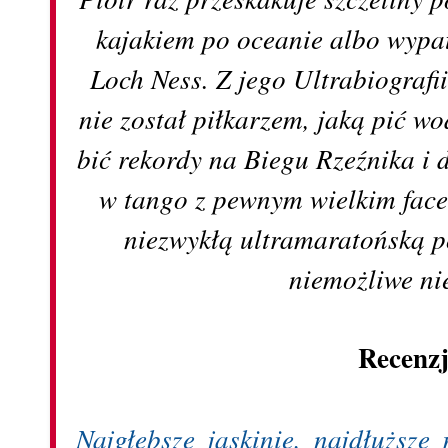
kajakiem po oceanie albo wypat
Loch Ness. Z jego Ultrabiografii
nie został piłkarzem, jaką pić wo
bić rekordy na Biegu Rzeźnika i 
w tango z pewnym wielkim fac
niezwykłą ultramaratońską po
niemożliwe nie
Recenz
Najgłębsze jaskinie, najdłuższe