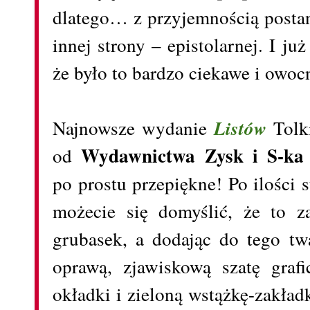
dlatego… z przyjemnością posta
innej strony – epistolarnej. I j
że było to bardzo ciekawe i owo
Najnowsze wydanie
Listów
Tolk
Wydawnictwa Zysk i S-ka
od
po prostu przepiękne! Po ilości s
możecie się domyślić, że to z
grubasek, a dodając do tego tw
oprawą, zjawiskową szatę grafi
okładki i zieloną wstążkę-zakła