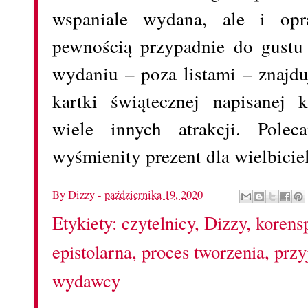
wspaniale wydana, ale i opr
pewnością przypadnie do gustu
wydaniu – poza listami – znajduj
kartki świątecznej napisanej 
wiele innych atrakcji. Pole
wyśmienity prezent dla wielbicie
By
Dizzy
-
października 19, 2020
Etykiety:
czytelnicy
,
Dizzy
,
korens
epistolarna
,
proces tworzenia
,
przy
wydawcy