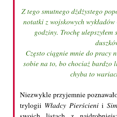
Z tego smutnego dżdżystego pop
notatki z wojskowych wykładów 
godziny. Trochę ulepszyłem
duszkó
Często ciągnie mnie do pracy 
sobie na to, bo chociaż bardzo l
chyba to waria
Niezwykle przyjemnie poznawało 
trylogii
Władcy Pierścieni
i
Sim
swoich listach z najdrobniej