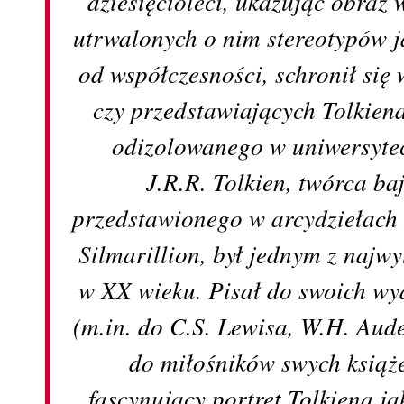
dziesięcioleci, ukazując obraz 
utrwalonych o nim stereotypów j
od współczesności, schronił się
czy przedstawiających Tolkien
odizolowanego w uniwersyte
J.R.R. Tolkien, twórca b
przedstawionego w arcydziełach 
Silmarillion, był jednym z naj
w XX wieku. Pisał do swoich wy
(m.in. do C.S. Lewisa, W.H. Aud
do miłośników swych książe
fascynujący portret Tolkiena j