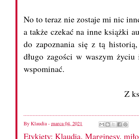
No to teraz nie zostaje mi nic inn
a także czekać na inne książki 
do zapoznania się z tą historią
długo zagości w waszym życiu i
wspominać.
Z k
By
Klaudia
-
marca 04, 2021
Etykiety:
Klaudia
,
Marginesy
,
miło