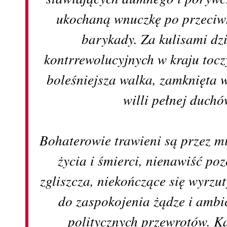
ukochaną wnuczkę po przeciwn
barykady. Za kulisami dz
kontrrewolucyjnych w kraju tocz
boleśniejsza walka, zamknięta 
willi pełnej duchó
Bohaterowie trawieni są przez m
życia i śmierci, nienawiść po
zgliszcza, niekończące się wyrzut
do zaspokojenia żądze i ambic
politycznych przewrotów. K