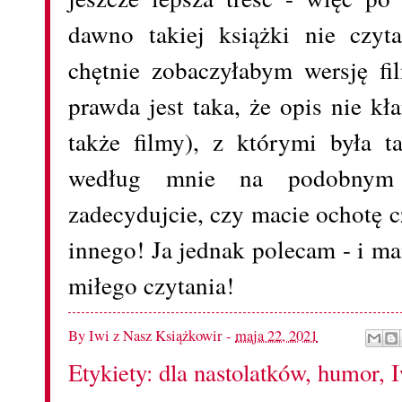
dawno takiej książki nie czy
chętnie zobaczyłabym wersję f
prawda jest taka, że opis nie kł
także filmy), z którymi była 
według mnie na podobnym
zadecydujcie, czy macie ochotę c
innego! Ja jednak polecam - i m
miłego czytania!
By
Iwi z Nasz Książkowir
-
maja 22, 2021
Etykiety:
dla nastolatków
,
humor
,
I