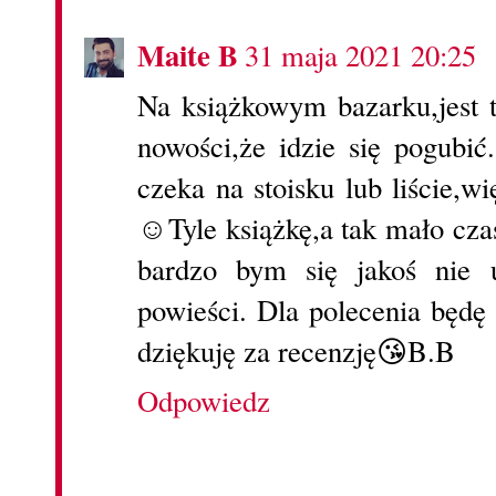
Maite B
31 maja 2021 20:25
Na książkowym bazarku,jest 
nowości,że idzie się pogubić
czeka na stoisku lub liście,w
☺Tyle książkę,a tak mało cza
bardzo bym się jakoś nie u
powieści. Dla polecenia będ
dziękuję za recenzję😘B.B
Odpowiedz