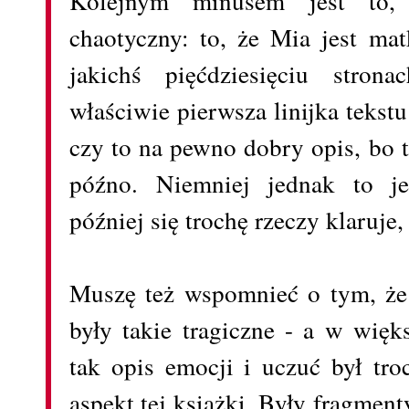
Kolejnym minusem jest to,
chaotyczny: to, że Mia jest ma
jakichś pięćdziesięciu stron
właściwie pierwsza linijka tekstu 
czy to na pewno dobry opis, bo t
późno. Niemniej jednak to je
później się trochę rzeczy klaruje,
Muszę też wspomnieć o tym, że 
były takie tragiczne - a w więk
tak opis emocji i uczuć był tro
aspekt tej książki. Były fragment