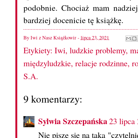
podobnie. Chociaż mam nadziej
bardziej docenicie tę książkę.
By
Iwi z Nasz Książkowir
-
lipca 23, 2021
Etykiety:
Iwi
,
ludzkie problemy
,
ma
międzyludzkie
,
relacje rodzinne
,
r
S.A.
9 komentarzy:
Sylwia Szczepańska
23 lipca
Nie pisze się na taką "czyteln