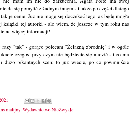
i - nie mam im nic do zarzucenia. Agata Polte ma swój
 nie da się pomylić z żadnym innym - i także po części dlatego
go tak je cenie. Już nie mogę się doczekać tego, aż będę mogła
j książki tej autorki - ale wiem, że jeszcze w tym roku nas
ie na więcej informacji!
y razy "tak" - gorąco polecam "Żelazną zbrodnię" i w ogóle
szukacie czegoś, przy czym nie będziecie się nudzić - i co ma
 i dużo pikantnych scen: to już wiecie, po co powinniście
 2021
ns mafijny
,
Wydawnictwo NieZwykłe