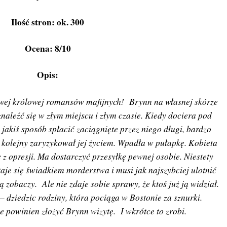
Ilość stron: ok. 300
Ocena: 8/10
Opis:
owej królowej romansów mafijnych! Brynn na własnej skórze
naleźć się w złym miejscu i złym czasie. Kiedy dociera pod
 jakiś sposób spłacić zaciągnięte przez niego długi, bardzo
az kolejny zaryzykował jej życiem. Wpadła w pułapkę. Kobieta
 z opresji. Ma dostarczyć przesyłkę pewnej osobie. Niestety
taje się świadkiem morderstwa i musi jak najszybciej ulotnić
ją zobaczy. Ale nie zdaje sobie sprawy, że ktoś już ją widział.
 dziedzic rodziny, która pociąga w Bostonie za sznurki.
e powinien złożyć Brynn wizytę. I wkrótce to zrobi.