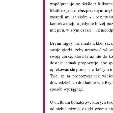
współpracuje on ściśle z kilko
Mattheo jest niebezpiecznym mężcz
zaszedł mu za skórę - i bez trud
konsekwencji, a jedynie bliżej po
miejscu, w złym czasie... i z nieo
Brynn nigdy nie miała lekko, szcz
swoje gierki, żeby uratować włas
swoją córkę, która teraz nie do k
dostaje jednak propozycję, aby 
opiekować się psem - i w którym t
Tyle, że ta propozycja tak właśc
dowiedzieć, co dokładnie wie Brynn
sposób wyciągnąć.
Uwielbiam bohaterów, których tworz
od siebie różnią, dzięki czemu ni