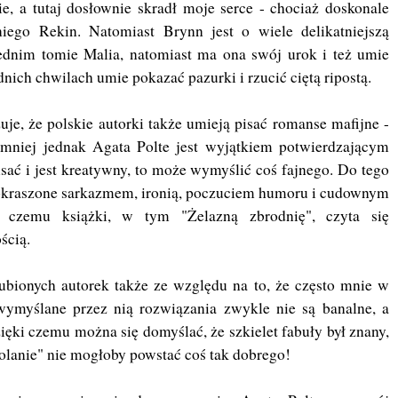
, a tutaj dosłownie skradł moje serce - chociaż doskonale
ego Rekin. Natomiast Brynn jest o wiele delikatniejszą
dnim tomie Malia, natomiast ma ona swój urok i też umie
ich chwilach umie pokazać pazurki i rzucić ciętą ripostą.
je, że polskie autorki także umieją pisać romanse mafijne -
iemniej jednak Agata Polte jest wyjątkiem potwierdzającym
isać i jest kreatywny, to może wymyślić coś fajnego. Do tego
ą okraszone sarkazmem, ironią, poczuciem humoru i cudownym
 czemu książki, w tym "Żelazną zbrodnię", czyta się
ścią.
lubionych autorek także ze względu na to, że często mnie w
wymyślane przez nią rozwiązania zwykle nie są banalne, a
ięki czemu można się domyślać, że szkielet fabuły był znany,
kolanie" nie mogłoby powstać coś tak dobrego!