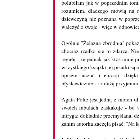
polubiłam już w poprzednim tomie
rozumiem, dlaczego mówią na ni
dziewczyną niż poznana w poprze
walczyć o swoje - więc w odpowiedn
Ogólnie "Żelazna zbrodnia" pokazu
chociaż rzadko się to zdarza. N
regułę - że jednak jak ktoś umie p
wszystkiego książki tej pisarki s
opisem uczuć i emocji, dzięki
błyskawicznie - i z dużą przyjemno
Agata Polte jest jedną z moich u
swoich fabułach zaskakuje - bo 
intryga: dokładnie przemyślana, dz
zanim autorka zaczęła pisać. "Na 