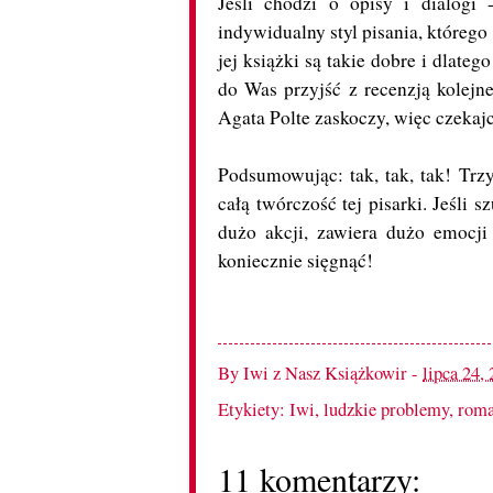
Jeśli chodzi o opisy i dialog
indywidualny styl pisania, którego
jej książki są takie dobre i dlate
do Was przyjść z recenzją kolejne
Agata Polte zaskoczy, więc czekajc
Podsumowując: tak, tak, tak! Trz
całą twórczość tej pisarki. Jeśli 
dużo akcji, zawiera dużo emocji
koniecznie sięgnąć!
By
Iwi z Nasz Książkowir
-
lipca 24,
Etykiety:
Iwi
,
ludzkie problemy
,
roma
11 komentarzy: