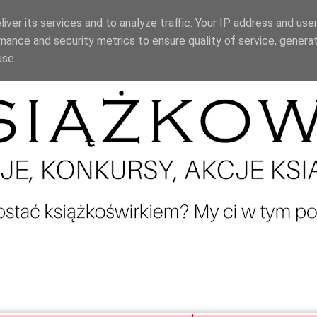
iver its services and to analyze traffic. Your IP address and use
mance and security metrics to ensure quality of service, genera
use.