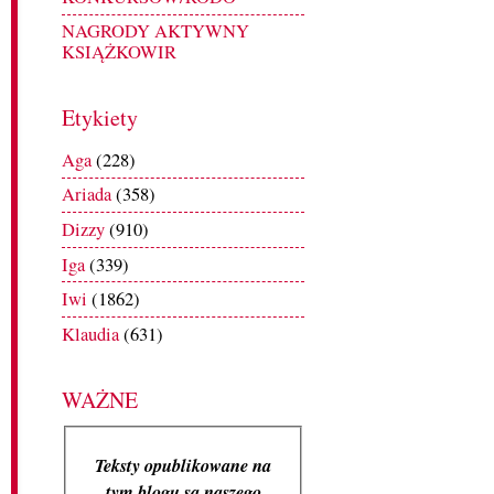
NAGRODY AKTYWNY
KSIĄŻKOWIR
Etykiety
Aga
(228)
Ariada
(358)
Dizzy
(910)
Iga
(339)
Iwi
(1862)
Klaudia
(631)
WAŻNE
Teksty opublikowane na
tym blogu są naszego