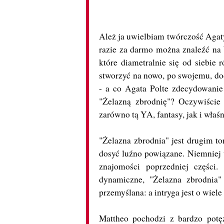
Ależ ja uwielbiam twórczość Agaty 
razie za darmo można znaleźć na W
które diametralnie się od siebie r
stworzyć na nowo, po swojemu, dod
- a co Agata Polte zdecydowanie
"Żelazną zbrodnię"? Oczywiście 
zarówno tą YA, fantasy, jak i właś
"Żelazna zbrodnia" jest drugim to
dosyć luźno powiązane. Niemniej t
znajomości poprzedniej części
dynamiczne, "Żelazna zbrodnia" 
przemyślana: a intryga jest o wiel
Mattheo pochodzi z bardzo potęż