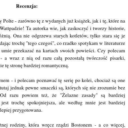
Recenzja:
Polte - zarówno tę z wydanych już książek, jak i tę, które na
attpadzie! Ta autorka wie, jak zaskoczyć i tworzy historie,
óżnią. Ona nie odgrzewa starych kotletów, tylko stara się je
ając trochę "tego czegoś", co rzadko spotykam w literaturze
 umie przekazać na kartach swoich powieści. Czy polecam
- a wraz z nią od razu całą pozostałą twórczość pisarki,
nie tę stronę bardziej romantyczną.
mem - i polecam poznawać tę serię po kolei, chociaż są one
utaj jednak pewne smaczki są, których się nie zrozumie bez
. Od razu powiem też, że "Żelazne zasady" są bardziej
jest trochę spokojniejsza, ale według mnie jest bardziej
e lepiej przygotowana.
nej rodziny, która wręcz rządzi Bostonem - a co więcej,