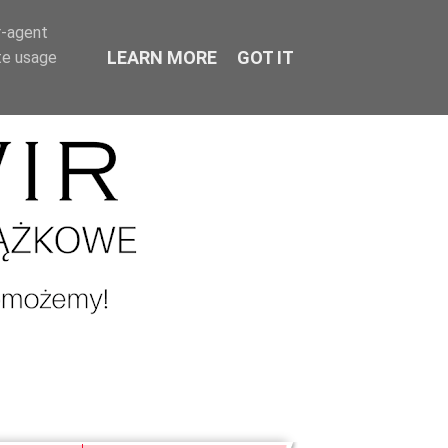
r-agent
LEARN MORE
GOT IT
te usage