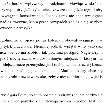
ma także bardzo wpływowymi rodzinami. Mówiąc w skrócie:
yzną, który, jeśli tylko chce, zawsze odnajdzie tego, który
u wyciągnie konsekwencje. Jednak teraz nie chce wyciągnąć
znać dziewczynę, która przez przypadek znalazła się w złym
dpowiednią przesyłką.
ególnie, że jej ojciec po raz kolejny próbował wciągnąć ją w
ny tyłek przed karą. Niemniej jednak wplątał w to wszystko
ońca wie, co ma zrobić i jak powinna postąpić. Nagle Brynn
spędzić trochę czasu w odosobnionym miejscu, w którym ma
o miejscu może przemyśleć, jaki ruch powinna teraz wykonać.
iwie nie spadła jej z nieba, a od Mattheo, który chce się
 - i zrobi prawie wszystko, żeby z niej te informacje w jakiś
y Agata Polte, bo są to postacie realistyczne, ale bardzo się
e da się ich pomylić i nie zlewają się oni w jedno. Mattheo