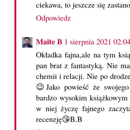
ciekawa, to jeszcze się zastan
Odpowiedz
Maite B
1 sierpnia 2021 02:0
Okładka fajna,ale na tym ksi
pan brat z fantastyką. Nie m
chemii i relacji. Nie po drod
😉Jako powieść że swojego
bardzo wysokim książkowym
w niej życzę fajnego zaczy
recenzję😘B.B