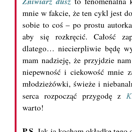
Żniwiarz dusz
to fenomenalna k
mnie w fakcie, że ten cykl jest
sobie to coś – po prostu autork
aby się rozkręcić. Całość za
dlatego… niecierpliwie będę w
mam nadzieję, że przyjdzie nam
niepewność i ciekowość mnie za
młodzieżówki, świeże i niebana
serca rozpocząć przygodę z
K
warto!
P.S.
Jak ja kocham okładkę tego