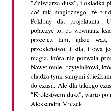
"Żniwiarza dusz", i okładka p
coś tak magicznego, ze tru
Pokłony dla projektanta. 
połączyć to, co wewnątrz ksi
przecież tam, gdzie wąż
przekleństwo, i siła, i owa 
magia, która nie pozwala prze
Nawet mnie, czytelnikowi, któr
chadza tymi samymi ścieżkami 
do czasu. Ale dla takiego cza
"Królestwem dusz", warto po n
Aleksandra Miczek