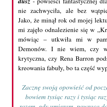
dusz
- powieści fantastycznej d
nie zachwyciła, ale bez wątpi
Jako, że minął rok od mojej lek
mi zajęło odnalezienie się w „K
mówiąc – utkwiła mi w pamię
Demonów. I nie wiem, czy w
krytyczna, czy Rena Barron pods
kreowania fabuły, bo ta część wyp
Zacznę swoją opowieść od począ
bowiem tysiąc razy i tysiąc r
razem, gdy umieram, powraca d