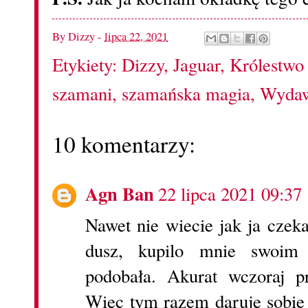
By
Dizzy
-
lipca 22, 2021
Etykiety:
Dizzy
,
Jaguar
,
Królestwo
szamani
,
szamańska magia
,
Wydaw
10 komentarzy:
Agn Ban
22 lipca 2021 09:37
Nawet nie wiecie jak ja czek
dusz, kupilo mnie swoim
podobała. Akurat wczoraj p
Więc tym razem daruję sobie 