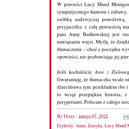
W powieści Lucy Maud Montgome
sympatycznego humoru i zabawy, iś
osóbką nadzwyczaj prawdziwą, i
przyjaciółce z całą pewnością m
pani Anny Bańkowskiej jest ona
nawiązaniu więzi. Myślę, że dzięki
tłumaczenie – choć z początku wyw
opowieści, nie pozbawiając jej pi
Anie z Zielone
Jeśli kochaliście
Gwarantuję, że tłumaczka wcale ni
dzieciństwa tym przekładem (bo i 
to wciąż przepiękna historia, 
perypetiami. Polecam z całego ser
By
Dizzy
-
lutego 07, 2022
Etykiety:
Anne
,
klasyka
,
Lucy Maud 