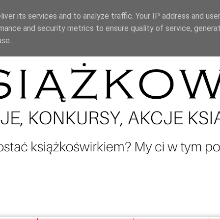
iver its services and to analyze traffic. Your IP address and use
mance and security metrics to ensure quality of service, genera
use.