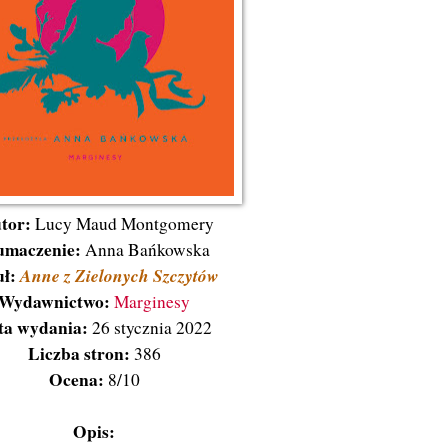
tor:
Lucy Maud Montgomery
umaczenie:
Anna Bańkowska
uł:
Anne z Zielonych Szczytów
Wydawnictwo:
Marginesy
ta wydania:
26 stycznia 2022
Liczba stron:
386
Ocena:
8/10
Opis: