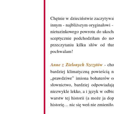
Chętnie w dzieciństwie zaczytyw
innym - najbliższym oryginałowi 
nietuzinkowego powrotu do ukoch
sceptycznie podchodziłam do n
przeczytaniu kilku słów od tł
pochwalam!
Anne z Zielonych Szczytów
- cho
bardziej klimatyczną powieścią 
„prawdziwe” imiona bohaterów or
słownictwo, bardziej odpowiada
niezwykle lekko, a i język w odb
warstw tej historii (a może ja do
historię… nic się weń nie zmienił