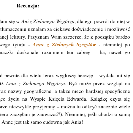
Recenzja:
Ani z Zielonego Wzgórza
ałam się w
, dlatego powrót do niej w
- tłumaczeniu uznałam za ciekawe doświadczenie i możliwość
anej lektury. Przyznam Wam szczerze, że z początku bardzo
Anne z Zielonych Szczytów
owego tytułu -
- niemniej po
umaczki doskonale rozumiem ten zabieg – ba, nawet go
ć pewnie dla wielu teraz wygłoszę herezję – wydała mi się
Ania z Zielonego Wzgórza
niż
. Być może przez wzgląd na
az nazwy geograficzne, a także nieco bardziej specyficzne
jące życiu na Wyspie Księcia Edwarda. Książkę czyta się
iorze niezwykle przyjemny – można tu odkryć znacznie wiele
piero zaczęłam je zauważać?). Niemniej, jeśli chodzi o samą
o. Anne jest tak samo cudowna jak Ania!