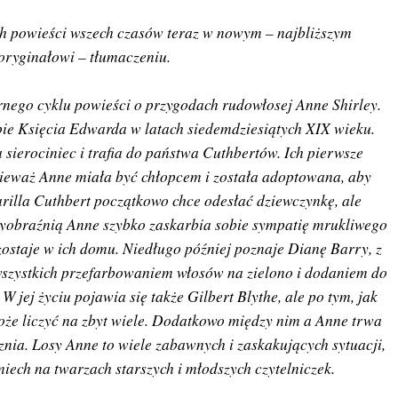
ch powieści wszech czasów teraz w nowym – najbliższym
oryginałowi – tłumaczeniu.
rnego cyklu powieści o przygodach rudowłosej Anne Shirley.
pie Księcia Edwarda w latach siedemdziesiątych XIX wieku.
sierociniec i trafia do państwa Cuthbertów. Ich pierwsze
onieważ Anne miała być chłopcem i została adoptowana, aby
illa Cuthbert początkowo chce odesłać dziewczynkę, ale
yobraźnią Anne szybko zaskarbia sobie sympatię mrukliwego
zostaje w ich domu. Niedługo później poznaje Dianę Barry, z
 wszystkich przefarbowaniem włosów na zielono i dodaniem do
W jej życiu pojawia się także Gilbert Blythe, ale po tym, jak
że liczyć na zbyt wiele. Dodatkowo między nim a Anne trwa
znia. Losy Anne to wiele zabawnych i zaskakujących sytuacji,
iech na twarzach starszych i młodszych czytelniczek.