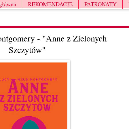
 główna
REKOMENDACJE
PATRONATY
tgomery - "Anne z Zielonych
Szczytów"