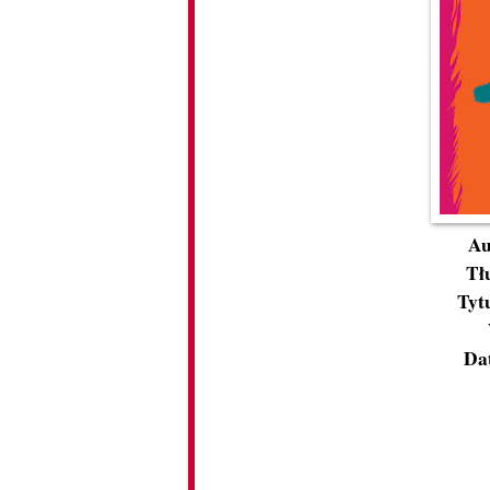
Au
Tł
Tyt
Da