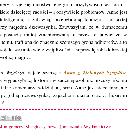
ry kryje się mnóstwo energii i pozytywnych wartości –
cie dziecięcej radości – i oczywiście problemów. Anne jest
nteligentną i zabawną, przepełnioną fantazją – o takiej
arzy niejedna dziewczynka. Zauważyłam, że w tłumaczeniu
 postacią mniej zmanierowaną, a przez to łatwiejszą w
 temu, trafi ona do znacznie szerszego grona odbiorców, a to
ołało we mnie wiele wątpliwości – naprawdę robi dobrze tej
erwotnej magii…
go Wzgórza
Anne z Zielonych Szczytów
, dajcie szansę i
.
e wypaczyła tej historii i w żaden sposób nie niszczy nikomu
takie komentarze widziałam, brrr). Anne jest nieco inna, ale
z pogodną dziewczynką, zapachem ciasta oraz… licznymi
ca!
Montgomery
,
Marginesy
,
nowe tłumaczenie
,
Wydawnictwo