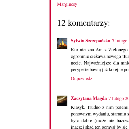
Marginesy
12 komentarzy:
Sylwia Szczepańska
7 lutego
Kto nie zna Ani z Zielonego
ogromnie ciekawa nowego tłuma
necie. Najważniejsze dla mnie
perypetie bawią już kolejne po
Odpowiedz
Zaczytana Magda
7 lutego 2
Klasyk. Trudno z nim polem
ponownym wydaniu, staraniu się
było dobre (może nie bazował
inaczej skąd ten pomysł by się 