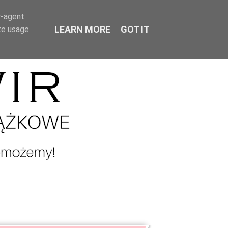
r-agent
LEARN MORE
GOT IT
te usage