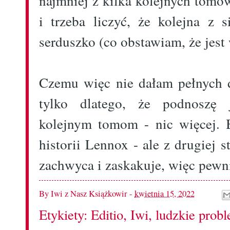
najmniej z kilka kolejnych tomó
i trzeba liczyć, że kolejna z 
serduszko (co obstawiam, że jes
Czemu więc nie dałam pełnych 
tylko dlatego, że podnoszę 
kolejnym tomom - nic więcej. 
historii Lennox - ale z drugiej s
zachwyca i zaskakuje, więc pewnie
By
Iwi z Nasz Książkowir
-
kwietnia 15, 2022
Etykiety:
Editio
,
Iwi
,
ludzkie prob