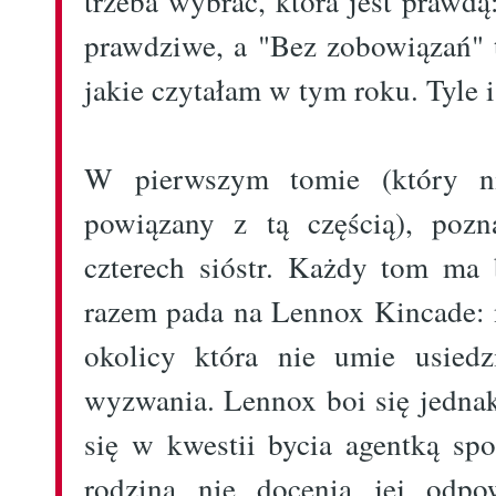
trzeba wybrać, która jest prawdą
prawdziwe, a "Bez zobowiązań" t
jakie czytałam w tym roku. Tyle i 
W pierwszym tomie (który ni
powiązany z tą częścią), pozn
czterech sióstr. Każdy tom ma 
razem pada na Lennox Kincade: 
okolicy która nie umie usiedz
wyzwania. Lennox boi się jednak
się w kwestii bycia agentką spo
rodzina nie docenia jej odp