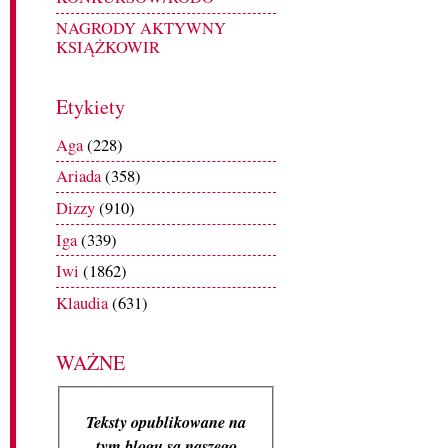
NAGRODY AKTYWNY
KSIĄŻKOWIR
Etykiety
Aga
(228)
Ariada
(358)
Dizzy
(910)
Iga
(339)
Iwi
(1862)
Klaudia
(631)
WAŻNE
Teksty opublikowane na
tym blogu są naszego