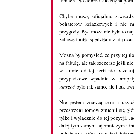
tomach. No dobrze, ale chyba pora 
Chyba muszę oficjalnie stwierd
bohaterów książkowych i nie m
przygody. Być może nie była to najl
zabawę i miło spędziłam z nią cza
Można by pomyśleć, że przy tej il
na fabułę, ale tak szczerze jeśli n
w sumie od tej serii nie oczeku
przypadkowe wpadnie w tarapaty
umrzeć
było tak samo, ale i tak u
Nie jestem znawcą serii i czyt
przestrzeni tomów zmienił się głó
tylko i wyłącznie do tej pozycji. J
dalej tym samym tajemniczym i int
bohaterem, który sam jest intere