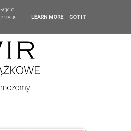
r-agent
LEARN MORE
GOT IT
te usage