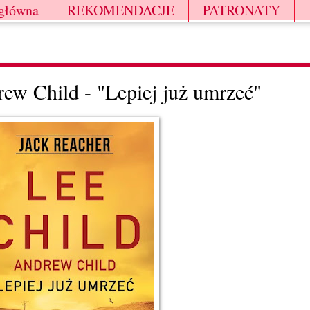
 główna
REKOMENDACJE
PATRONATY
ew Child - "Lepiej już umrzeć"