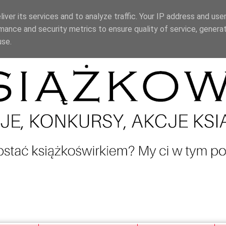
iver its services and to analyze traffic. Your IP address and use
mance and security metrics to ensure quality of service, genera
use.