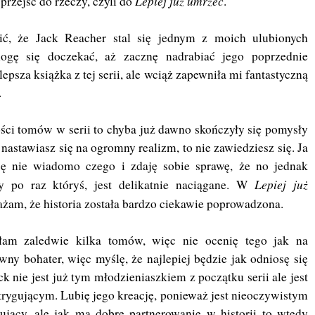
Lepiej już umrzeć
przejść do rzeczy, czyli do
.
zić, że Jack Reacher stal się jednym z moich ulubionych
ogę się doczekać, aż zacznę nadrabiać jego poprzednie
epsza książka z tej serii, ale wciąż zapewniła mi fantastyczną
s.
ości tomów w serii to chyba już dawno skończyły się pomysły
ie nastawiasz się na ogromny realizm, to nie zawiedziesz się. Ja
ję nie wiadomo czego i zdaję sobie sprawę, że no jednak
Lepiej już
 po raz któryś, jest delikatnie naciągane. W
ważam, że historia została bardzo ciekawie poprowadzona.
ałam zaledwie kilka tomów, więc nie ocenię tego jak na
wny bohater, więc myślę, że najlepiej będzie jak odniosę się
ack nie jest już tym młodzieniaszkiem z początku serii ale jest
rygującym. Lubię jego kreację, ponieważ jest nieoczywistym
sujący, ale jak ma dobre partnerowanie w historii to wtedy