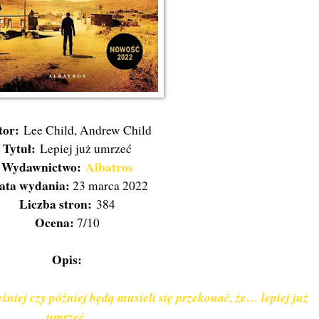
tor:
Lee Child, Andrew Child
Tytuł:
Lepiej już umrzeć
Wydawnictwo:
Albatros
ta wydania:
23 marca 2022
Liczba stron:
384
Ocena:
7/10
Opis:
śniej czy później będą musieli się przekonać, że… lepiej już
umrzeć.