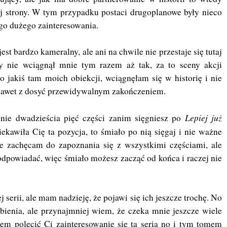
j strony. W tym przypadku postaci drugoplanowe były nieco
ego dużego zainteresowania.
jest bardzo kameralny, ale ani na chwile nie przestaje się tutaj
y nie wciągnął mnie tym razem aż tak, za to sceny akcji
 jakiś tam moich obiekcji, wciągnęłam się w historię i nie
nawet z dosyć przewidywalnym zakończeniem.
Lepiej już
nie dwadzieścia pięć części zanim sięgniesz po
iekawiła Cię ta pozycja, to śmiało po nią sięgaj i nie ważne
ie zachęcam do zapoznania się z wszystkimi częściami, ale
odpowiadać, więc śmiało możesz zacząć od końca i raczej nie
j serii, ale mam nadzieję, że pojawi się ich jeszcze trochę. No
bienia, ale przynajmniej wiem, że czeka mnie jeszcze wiele
em polecić Ci zainteresowanie się tą serią no i tym tomem