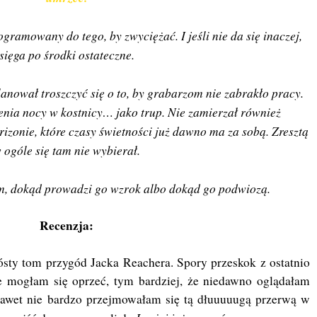
gramowany do tego, by zwyciężać. I jeśli nie da się inaczej,
sięga po środki ostateczne.
planował troszczyć się o to, by grabarzom nie zabrakło pracy.
enia nocy w kostnicy… jako trup. Nie zamierzał również
izonie, które czasy świetności już dawno ma za sobą. Zresztą
 ogóle się tam nie wybierał.
m, dokąd prowadzi go wzrok albo dokąd go podwiozą.
Recenzja:
sty tom przygód Jacka Reachera. Spory przeskok z ostatnio
ie mogłam się oprzeć, tym bardziej, że niedawno oglądałam
Nawet nie bardzo przejmowałam się tą dłuuuuugą przerwą w