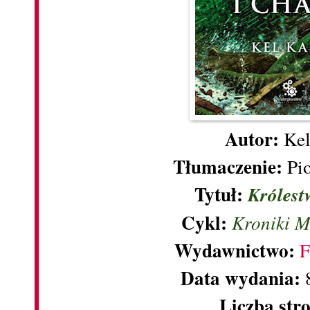
Autor:
Ke
Tłumaczenie:
Pi
Tytuł:
Królest
Cykl:
Kroniki 
Wydawnictwo:
F
Data wydania:
Liczba str