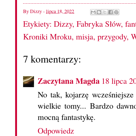
By
Dizzy
-
lipca 18, 2022
Etykiety:
Dizzy
,
Fabryka Słów
,
fan
Kroniki Mroku
,
misja
,
przygody
,
W
7 komentarzy:
Zaczytana Magda
18 lipca 2
No tak, kojarzę wcześniejsze 
wielkie tomy... Bardzo dawn
mocną fantastykę.
Odpowiedz