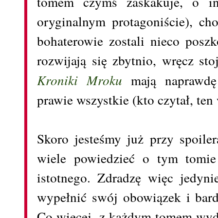
tomem czymś zaskakuje, o int
oryginalnym protagoniście), ch
bohaterowie zostali nieco posz
rozwijają się zbytnio, wręcz st
Kroniki Mroku
mają naprawdę 
prawie wszystkie (kto czytał, ten
Skoro jesteśmy już przy spoile
wiele powiedzieć o tym tomie
istotnego. Zdradzę więc jedyni
wypełnić swój obowiązek i bardz
Co więcej, z każdym tomem wydaj