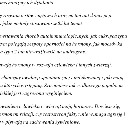
mechanizmy ich działania.
ię rozwoju testów ciążowych oraz metod antykoncepcji.
 jakie metody stosowano setki lat temu!
powstawania chorób autoimmunologicznych, jak cukrzyca typu
czym polegają zespoły oporności na hormony, jak moczówka
ca typu 2 lub niewrażliwość na androgeny.
ywają hormony w rozwoju człowieka i innych zwierząt.
echanizmy owulacji spontanicznej i indukowanej i jaki mają
 u których występują. Zrozumiesz także, dlaczego populacja
elkiej jest zagrożona wyginięciem.
howaniem człowieka i zwierząt mają hormony. Dowiesz się,
monem relacji, czy testosteron faktycznie wzmaga agresję i
 wpływają na zachowania żywieniowe.