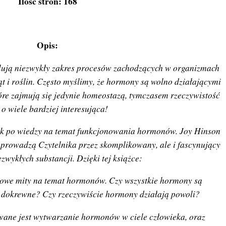
Ilość stron: 168
Opis:
ują niezwykły zakres procesów zachodzących w organizmach
ząt i roślin. Często myślimy, że hormony są wolno działającymi
óre zajmują się jedynie homeostazą, tymczasem rzeczywistość
t o wiele bardziej interesująca!
ik po wiedzy na temat funkcjonowania hormonów. Joy Hinson
 prowadzą Czytelnika przez skomplikowany, ale i fascynujący
ezwykłych substancji. Dzięki tej książce:
wowe mity na temat hormonów. Czy wszystkie hormony są
 dokrewne? Czy rzeczywiście hormony działają powoli?
wane jest wytwarzanie hormonów w ciele człowieka, oraz