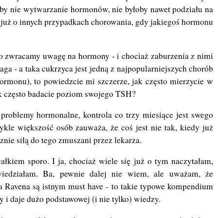
by nie wytwarzanie hormonów, nie byłoby nawet podziału na
 już o innych przypadkach chorowania, gdy jakiegoś hormonu
o zwracamy uwagę na hormony - i chociaż zaburzenia z nimi
ga - a taka cukrzyca jest jedną z najpopularniejszych chorób
ormonu), to powiedzcie mi szczerze, jak często mierzycie w
jak często badacie poziom swojego TSH?
problemy hormonalne, kontrola co trzy miesiące jest swego
kle większość osób zauważa, że coś jest nie tak, kiedy już
cznie siłą do tego zmuszani przez lekarza.
łkiem sporo. I ja, chociaż wiele się już o tym naczytałam,
wiedziałam. Ba, pewnie dalej nie wiem, ale uważam, że
a Ravena są istnym must have - to takie typowe kompendium
 i daje dużo podstawowej (i nie tylko) wiedzy.