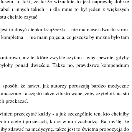
usem, to fakt, że także wizualnie to jest naprawdę dobrze
 tabel i innych takich - i dla mnie to był jeden z większych
stu chciało czytać.
est to dosyć cienka książeczka - nie ma nawet dwustu stron.
u kompletna - nie mam pojęcia, co jeszcze by można było tam
rozmiarowo, niż te, które zwykle czytam - więc pewnie, gdyby
ak byłoby ponad dwieście. Także no, prawdziwe kompendium
i sposób, że nawet, jak autorzy poruszają bardzo medyczne
łumaczone - a często także zilustrowane, żeby czytelnik na sto
eli przekazać.
inien przeczytać każdy - a już szczególnie ten, kto chciałby
oim ciele i procesach, które w nim zachodzą. Ba, myślę, że
eliby zdawać na medycynę, także jest to świetna propozycja do