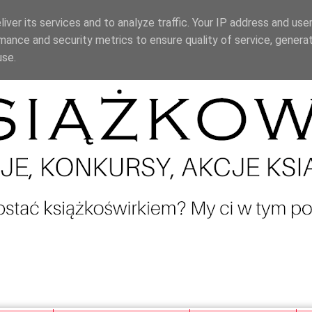
iver its services and to analyze traffic. Your IP address and use
mance and security metrics to ensure quality of service, genera
use.