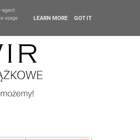
r-agent
LEARN MORE
GOT IT
te usage