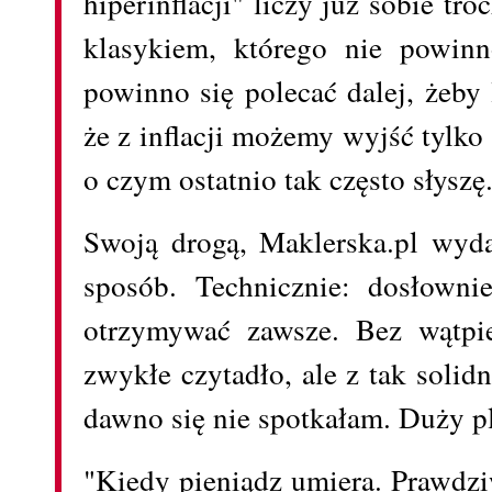
hiperinflacji" liczy już sobie tro
klasykiem, którego nie powinn
powinno się polecać dalej, żeby 
że z inflacji możemy wyjść tylko
o czym ostatnio tak często słyszę.
Swoją drogą, Maklerska.pl wyda
sposób. Technicznie: dosłowni
otrzymywać zawsze. Bez wątpie
zwykłe czytadło, ale z tak soli
dawno się nie spotkałam. Duży p
"Kiedy pieniądz umiera. Prawdzi