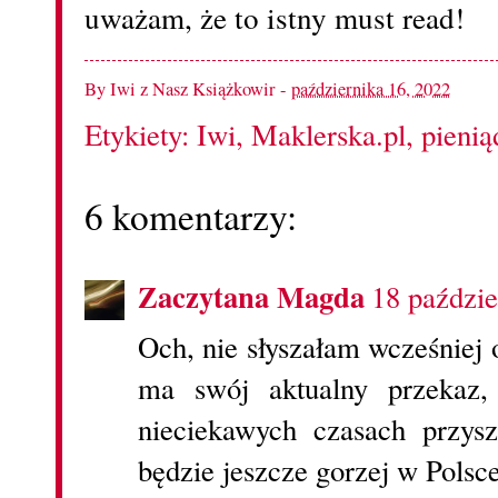
uważam, że to istny must read!
By
Iwi z Nasz Książkowir
-
października 16, 2022
Etykiety:
Iwi
,
Maklerska.pl
,
pienią
6 komentarzy:
Zaczytana Magda
18 paździe
Och, nie słyszałam wcześniej o
ma swój aktualny przekaz, 
nieciekawych czasach przy
będzie jeszcze gorzej w Polsc