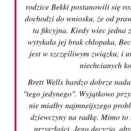
rodzice Bekki postanowili się r
dochodzi do wniosku, że od prawd
ta fikcyjna. Kiedy wiec jedna
wytykała jej brak chłopaka, Be
jest w szczęśliwym związku, i 
niechcianych k
Brett Wells bardzo dobrze nada
"tego jedynego". Wyjątkowo przy
nie miałby najmneijszego prob
dziewczyny na radkę. Mimo to 
przyszłości. Jego decyzja, a