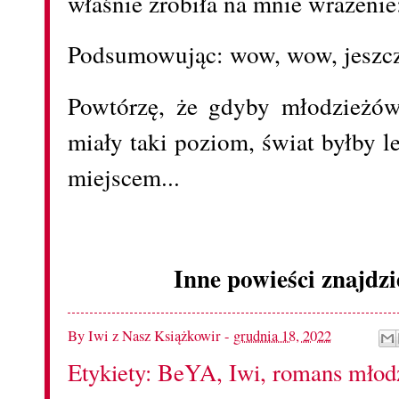
właśnie zrobiła na mnie wrażeni
Podsumowując: wow, wow, jeszcz
Powtórzę, że gdyby młodzieżów
miały taki poziom, świat byłby 
miejscem...
Inne powieści znajdzi
By
Iwi z Nasz Książkowir
-
grudnia 18, 2022
Etykiety:
BeYA
,
Iwi
,
romans młod