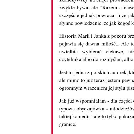
zwykle bywa, ale "Razem a nawet
szczęście jednak powraca - i że ja
słynne powiedzenie, że jak kogoś k
Historia Marii i Janka z pozoru br
pojawia się dawna miłość... Ale t
uwielbia wybierać ciekawe, nie
czytelnika albo do rozmyślań, alb
Jest to jedna z polskich autorek, k
ale mimo to już teraz jestem pewna
ogromnym wrażeniem jej stylu pis
Jak już wspomniałam - dla części o
typowa obyczajówka - młodzieżów
takiej komedii - ale to tylko pokaz
granice.