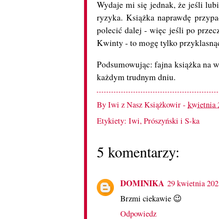
Wydaje mi się jednak, że jeśli lu
ryzyka. Książka naprawdę przypa
polecić dalej - więc jeśli po prze
Kwinty - to mogę tylko przyklasnąć 
Podsumowując: fajna książka na we
każdym trudnym dniu.
By
Iwi z Nasz Książkowir
-
kwietnia 
Etykiety:
Iwi
,
Prószyński i S-ka
5 komentarzy:
DOMINIKA
29 kwietnia 202
Brzmi ciekawie 😉
Odpowiedz