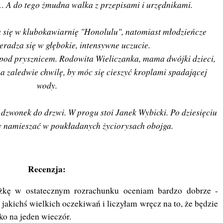
 A do tego żmudna walka z przepisami i urzędnikami.
a się w klubokawiarnię "Honolulu", natomiast młodzieńcze
eradza się w głębokie, intensywne uczucie.
pod prysznicem. Rodowita Wieliczanka, mama dwójki dzieci,
aledwie chwilę, by móc się cieszyć kroplami spadającej
wody.
dzwonek do drzwi. W progu stoi Janek Wybicki. Po dziesięciu
 by namieszać w poukładanych życiorysach obojga.
Recenzja:
żkę w ostatecznym rozrachunku oceniam bardzo dobrze -
m jakichś wielkich oczekiwań i liczyłam wręcz na to, że będzie
ko na jeden wieczór.