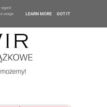
r-agent
LEARN MORE
GOT IT
te usage