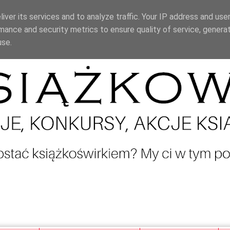
iver its services and to analyze traffic. Your IP address and use
mance and security metrics to ensure quality of service, genera
use.