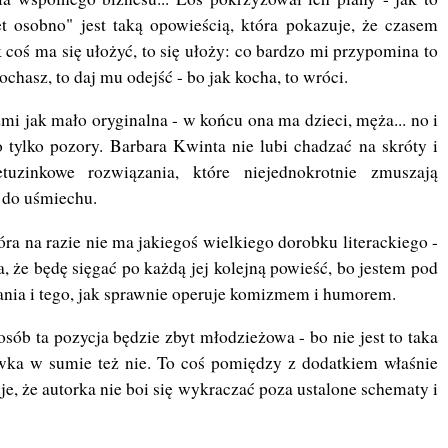
 osobno" jest taką opowieścią, która pokazuje, że czasem
k coś ma się ułożyć, to się ułoży: co bardzo mi przypomina to
ochasz, to daj mu odejść - bo jak kocha, to wróci.
zmi jak mało oryginalna - w końcu ona ma dzieci, męża... no i
o tylko pozory. Barbara Kwinta nie lubi chadzać na skróty i
tuzinkowe rozwiązania, które niejednokrotnie zmuszają
o do uśmiechu.
tóra na razie nie ma jakiegoś wielkiego dorobku literackiego -
, że będę sięgać po każdą jej kolejną powieść, bo jestem pod
ania i tego, jak sprawnie operuje komizmem i humorem.
sób ta pozycja będzie zbyt młodzieżowa - bo nie jest to taka
ka w sumie też nie. To coś pomiędzy z dodatkiem właśnie
uje, że autorka nie boi się wykraczać poza ustalone schematy i