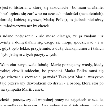
 jest to historia, w której się zakochacie - bo mam wrażenie,
bno" opiera się zarówno na czasach młodości (nastoletnich),
dorosłą kobietą (typową Matką Polką), to jednak niektórzy
iej młodzieżowo niż by chcieli.
m udane połączenie - ale może dlatego, że ja znałam już
winty i domyślałam się, czego się mogę spodziewać - i w
 gdyż było lekko, przyjemnie, z dużą dawką humoru i takich
e było jednym z tych pozytywnych.
 Wam ciut zarysowała fabułę! Marię poznajemy wtedy, kiedy
rótkiej chwili oddechu, bo przecież Matka Polka musi się
go zdrowia i szczęścia, prawda? Taka jest Maria: wszystko
taje przerwany dzwonkiem do drzwi - a osobą, która stoi po
wna sympatia Marii, Janek.
złość - począwszy od wspólnej pracy na zajęciach w szkole,
a wspólnego biznesu... Los pokrzyżował ich plany - jak to