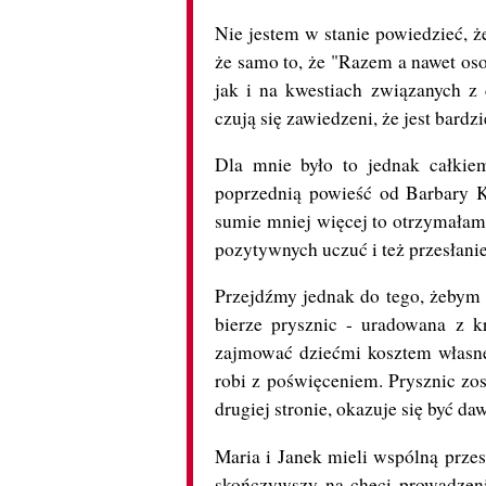
Nie jestem w stanie powiedzieć, że
że samo to, że "Razem a nawet oso
jak i na kwestiach związanych z 
czują się zawiedzeni, że jest bardz
Dla mnie było to jednak całkie
poprzednią powieść od Barbary K
sumie mniej więcej to otrzymałam,
pozytywnych uczuć i też przesłani
Przejdźmy jednak do tego, żebym
bierze prysznic - uradowana z k
zajmować dziećmi kosztem własne
robi z poświęceniem. Prysznic zos
drugiej stronie, okazuje się być da
Maria i Janek mieli wspólną przes
skończywszy na chęci prowadzeni