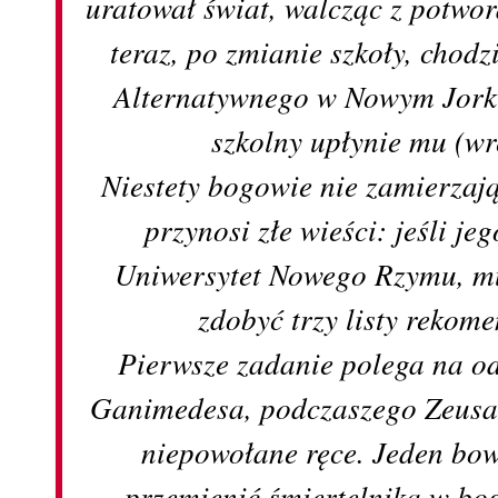
uratował świat, walcząc z potwor
teraz, po zmianie szkoły, chodz
Alternatywnego w Nowym Jorku 
szkolny upłynie mu (wr
Niestety bogowie nie zamierzaj
przynosi złe wieści: jeśli je
Uniwersytet Nowego Rzymu, mu
zdobyć trzy listy rekom
Pierwsze zadanie polega na o
Ganimedesa, podczaszego Zeusa
niepowołane ręce. Jeden bo
przemienić śmiertelnika w bog