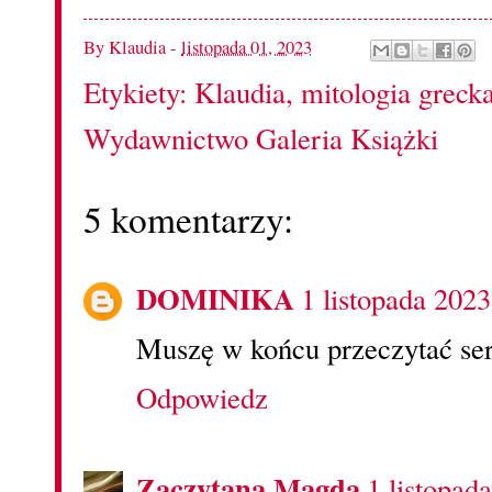
By
Klaudia
-
listopada 01, 2023
Etykiety:
Klaudia
,
mitologia greck
Wydawnictwo Galeria Książki
5 komentarzy:
DOMINIKA
1 listopada 2023
Muszę w końcu przeczytać ser
Odpowiedz
Zaczytana Magda
1 listopad