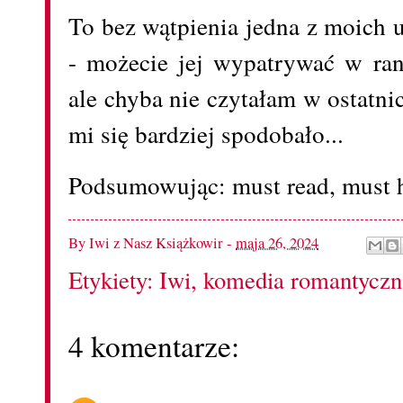
To bez wątpienia jedna z moich u
- możecie jej wypatrywać w ra
ale chyba nie czytałam w ostatni
mi się bardziej spodobało...
Podsumowując: must read, must h
By
Iwi z Nasz Książkowir
-
maja 26, 2024
Etykiety:
Iwi
,
komedia romantyczn
4 komentarze: