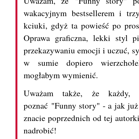
Uważam, że "Funny story" po
wakacyjnym bestsellerem i tr
kciuki, gdyż ta powieść po pros
Oprawa graficzna, lekki styl 
przekazywaniu emocji i uczuć, s
w sumie dopiero wierzchoł
mogłabym wymienić.
Uważam także, że każdy, 
poznać "Funny story" - a jak już
znacie poprzednich od tej autork
nadrobić!