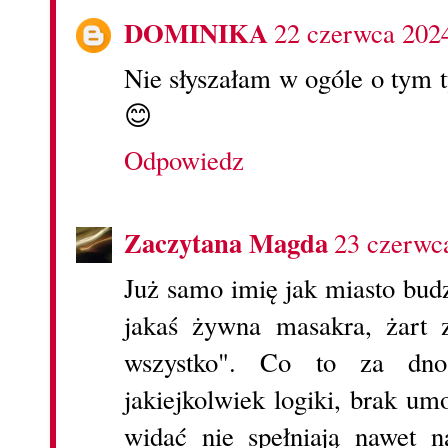
DOMINIKA
22 czerwca 202
Nie słyszałam w ogóle o tym 
😊
Odpowiedz
Zaczytana Magda
23 czerwc
Już samo imię jak miasto budz
jakaś żywna masakra, żart z
wszystko". Co to za dn
jakiejkolwiek logiki, brak um
widać nie spełniają nawet 