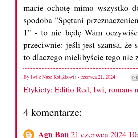
macie ochotę mimo wszystko do
spodoba "Spętani przeznaczeni
1" - to nie będę Wam oczywiśc
przeciwnie: jeśli jest szansa, ż
to dlaczego mielibyście tego nie
By
Iwi z Nasz Książkowir
-
czerwca 21, 2024
Etykiety:
Editio Red
,
Iwi
,
romans n
4 komentarze:
Agn Ban
21 czerwca 2024 10