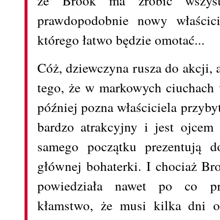
że Brook ma zrobić wszys
prawdopodobnie nowy właścicie
którego łatwo będzie omotać...
Cóż, dziewczyna rusza do akcji, 
tego, że w markowych ciuchach 
później pozna właściciela przyby
bardzo atrakcyjny i jest ojcem
samego początku prezentują d
głównej bohaterki. I chociaż Br
powiedziała nawet po co prz
kłamstwo, że musi kilka dni o