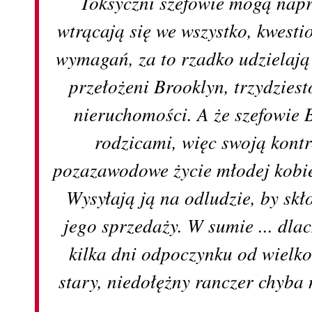
Toksyczni szefowie mogą napr
wtrącają się we wszystko, kwesti
wymagań, za to rzadko udzielają
przełożeni Brooklyn, trzydziest
nieruchomości. A że szefowie B
rodzicami, więc swoją kontr
pozazawodowe życie młodej kobie
Wysyłają ją na odludzie, by skł
jego sprzedaży. W sumie ... dla
kilka dni odpoczynku od wielko
stary, niedołężny ranczer chyba 