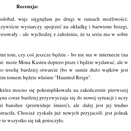
Recenzja:
odobał, więc sięgnęłam po drugi w ramach możliwości:
czywiście wystarczy spojrzeć na okładkę i barwione brzegi,
eresowały - ale wychodzę z założenia, że ta seria ma w sobie
tni tom, czy coś jeszcze będzie - bo nie ma w internecie (na
at: może Mona Kasten dopiero pisze i będzie wydawać, ale w
 to trochę bardziej otwarcie (bo w sumie dużo wątków jest
tnim tomem będzie właśnie "Haunted Reign".
 która mocno się pokomplikowała na zakończenie pierwszej
a coraz bardziej przyzwyczaja się do nowej sytuacji i uczy
banshee (przewiduje śmierć), ale dalej jest jej trudno
raciła. Chociaż zyskała już nowych przyjaciół, jest jednak
 to wszystko się tak potoczyło.