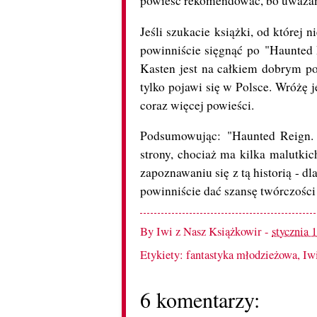
powieść rekomendować, bo uważam, 
Jeśli szukacie książki, od której 
powinniście sięgnąć po "Haunted
Kasten jest na całkiem dobrym po
tylko pojawi się w Polsce. Wróżę 
coraz więcej powieści.
Podsumowując: "Haunted Reign. 
strony, chociaż ma kilka malutk
zapoznawaniu się z tą historią - dl
powinniście dać szansę twórczośc
By
Iwi z Nasz Książkowir
-
stycznia 
Etykiety:
fantastyka młodzieżowa
,
Iw
6 komentarzy: