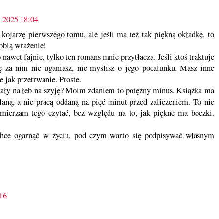
a 2025 18:04
kojarzę pierwszego tomu, ale jeśli ma też tak piękną okładkę, to
robią wrażenie!
o nawet fajnie, tylko ten romans mnie przytłacza. Jeśli ktoś traktuje
ię za nim nie uganiasz, nie myślisz o jego pocałunku. Masz inne
e jak przetrwanie. Proste.
iały na łeb na szyję? Moim zdaniem to potężny minus. Książka ma
aną, a nie pracą oddaną na pięć minut przed zaliczeniem. To nie
mierzam tego czytać, bez względu na to, jak piękne ma boczki.
 chce ogarnąć w życiu, pod czym warto się podpisywać własnym
:16