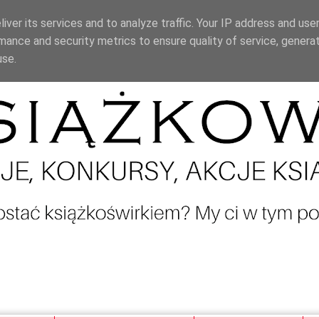
iver its services and to analyze traffic. Your IP address and use
mance and security metrics to ensure quality of service, genera
use.