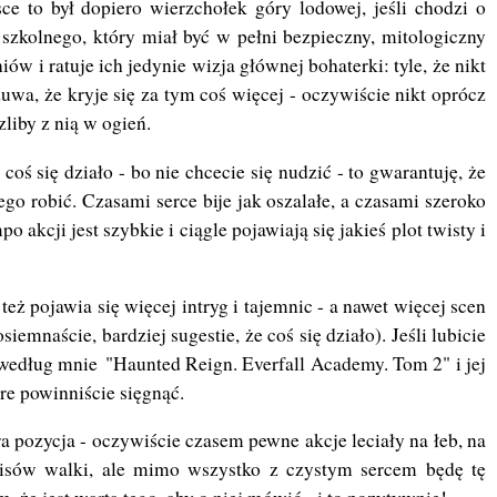
sce to był dopiero wierzchołek góry lodowej, jeśli chodzi o
szkolnego, który miał być w pełni bezpieczny, mitologiczny
ów i ratuje ich jedynie wizja głównej bohaterki: tyle, że nikt
uwa, że kryje się za tym coś więcej - oczywiście nikt oprócz
zliby z nią w ogień.
e coś się działo - bo nie chcecie się nudzić - to gwarantuję, że
ego robić. Czasami serce bije jak oszalałe, a czasami szeroko
o akcji jest szybkie i ciągle pojawiają się jakieś plot twisty i
też pojawia się więcej intryg i tajemnic - a nawet więcej scen
emnaście, bardziej sugestie, że coś się działo). Jeśli lubicie
 według mnie "Haunted Reign. Everfall Academy. Tom 2" i jej
óre powinniście sięgnąć.
a pozycja - oczywiście czasem pewne akcje leciały na łeb, na
opisów walki, ale mimo wszystko z czystym sercem będę tę