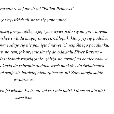
stsellerowej powieści "Fallen Princess".
ze wszystkich sił stara się zapomnieć.
epszą przyjaciółkę, a jej życie wywróciło się do góry nogami,
anshee i włada magią śmierci. Chłopak, który jej się podoba,
owy i zdaje się nie pamiętać nawet ich wspólnego pocałunku.
y, po tym, jak przeniosła się do oddziału Silver Ravens –
Jest jednak rozwiązanie: zbliża się turniej na koniec roku w
e okazją do zebrania dodatkowych punktów do świadectwa.
 okazuje się bardziej niebezpieczny, niż Zoey mogła sobie
wyobrazić.
o jej własne życie, ale także życie ludzi, którzy są dla niej
wszystkim.