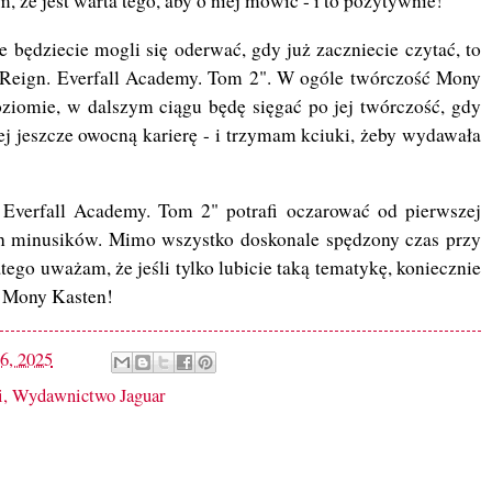
że jest warta tego, aby o niej mówić - i to pozytywnie!
nie będziecie mogli się oderwać, gdy już zaczniecie czytać, to
 Reign. Everfall Academy. Tom 2". W ogóle twórczość Mony
ziomie, w dalszym ciągu będę sięgać po jej twórczość, gdy
jej jeszcze owocną karierę - i trzymam kciuki, żeby wydawała
Everfall Academy. Tom 2" potrafi oczarować od pierwszej
ich minusików. Mimo wszystko doskonale spędzony czas przy
atego uważam, że jeśli tylko lubicie taką tematykę, koniecznie
i Mony Kasten!
16, 2025
i
,
Wydawnictwo Jaguar