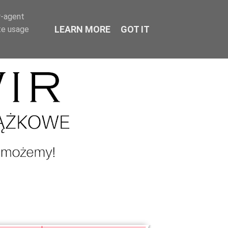
r-agent
LEARN MORE
GOT IT
te usage