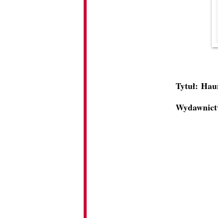
Tytuł: Hau
Wydawnictw