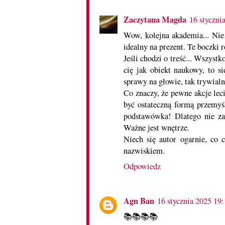
Zaczytana Magda
16 styczni
Wow, kolejna akademia... Nie 
idealny na prezent. Te boczki 
Jeśli chodzi o treść... Wszystk
cię jak obiekt naukowy, to s
sprawy na głowie, tak trywialn
Co znaczy, że pewne akcje lec
być ostateczną formą przemyśl
podstawówka! Dlatego nie za
Ważne jest wnętrze.
Niech się autor ogarnie, co
nazwiskiem.
Odpowiedz
Agn Ban
16 stycznia 2025 19
📚📚📚📚