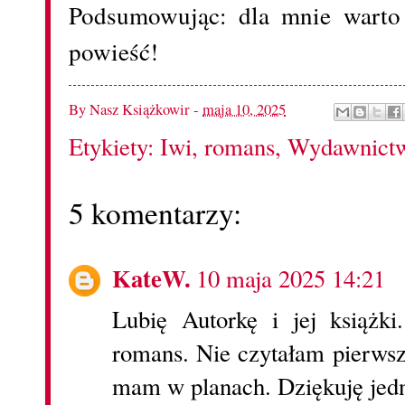
Podsumowując: dla mnie warto 
powieść!
By
Nasz Książkowir
-
maja 10, 2025
Etykiety:
Iwi
,
romans
,
Wydawnictw
5 komentarzy:
KateW.
10 maja 2025 14:21
Lubię Autorkę i jej książk
romans. Nie czytałam pierwszej
mam w planach. Dziękuję jedna