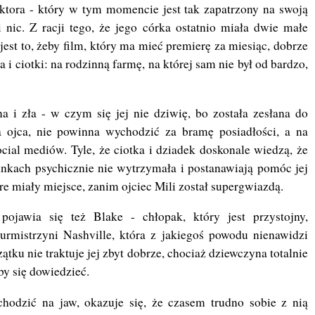
aktora - który w tym momencie jest tak zapatrzony na swoją
i nic. Z racji tego, że jego córka ostatnio miała dwie małe
est to, żeby film, który ma mieć premierę za miesiąc, dobrze
a i ciotki: na rodzinną farmę, na której sam nie był od bardzo,
a i zła - w czym się jej nie dziwię, bo została zesłana do
 ojca, nie powinna wychodzić za bramę posiadłości, a na
ial mediów. Tyle, że ciotka i dziadek doskonale wiedzą, że
unkach psychicznie nie wytrzymała i postanawiają pomóc jej
e miały miejsce, zanim ojciec Mili został supergwiazdą.
ojawia się też Blake - chłopak, który jest przystojny,
burmistrzyni Nashville, która z jakiegoś powodu nienawidzi
tku nie traktuje jej zbyt dobrze, chociaż dziewczyna totalnie
by się dowiedzieć.
hodzić na jaw, okazuje się, że czasem trudno sobie z nią