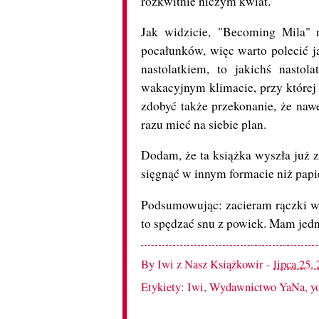
rozkwitnie niczym kwiat.
Jak widzicie, "Becoming Mila" 
pocałunków, więc warto polecić ją
nastolatkiem, to jakichś nast
wakacyjnym klimacie, przy której
zdobyć także przekonanie, że nawe
razu mieć na siebie plan.
Dodam, że ta książka wyszła już 
sięgnąć w innym formacie niż papi
Podsumowując: zacieram rączki w o
to spędzać snu z powiek. Mam jedn
By
Iwi z Nasz Książkowir
-
lipca 25,
Etykiety:
Iwi
,
Wydawnictwo YaNa
,
y