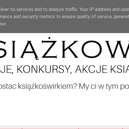
iver its services and to analyze traffic. Your IP address and use
mance and security metrics to ensure quality of service, genera
use.