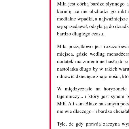
Mila jest córką bardzo słynnego 
karierę, że nie obchodzi go nikt 
medialne wpadki, a najważniejsze j
się sprzedawał, odsyła ją do dziadk
bardzo długiego czasu.
Mila początkowo jest rozczarowan
miejsca, gdzie według menadżera
dodatek ma zmienione hasła do soc
nastolatka długo by w takich war
odnowić dziecięce znajomości, któr
W międzyczasie na horyzoncie p
tajemniczy... i który jest synem 
Mili. A i sam Blake na samym począ
nie wie dlaczego - i bardzo chciała
Tyle, że gdy prawda zaczyna wyc