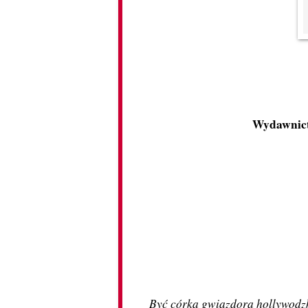
Wydawnict
Być córką gwiazdora hollywodzkic