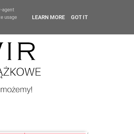
r-agent
LEARN MORE
GOT IT
te usage