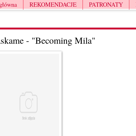
 główna
REKOMENDACJE
PATRONATY
askame - "Becoming Mila"