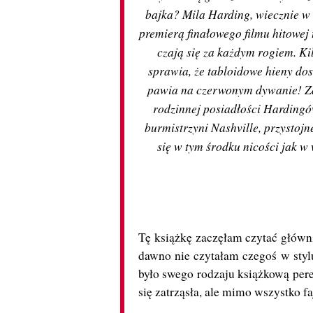
bajka? Mila Harding, wiecznie w 
premierą finałowego filmu hitowej 
czają się za każdym rogiem. K
sprawia, że tabloidowe hieny do
pawia na czerwonym dywanie! Za 
rodzinnej posiadłości Hardingó
burmistrzyni Nashville, przystojn
się w tym środku nicości jak w 
Tę książkę zaczęłam czytać główni
dawno nie czytałam czegoś w styl
było swego rodzaju książkową pere
się zatrząsła, ale mimo wszystko f