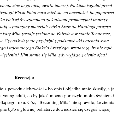
cieniu sławnego ojca, uważa inaczej. Na kilka tygodni przed
trylogii Flash Point musi mieć się na baczności, bo paparazzi
ilka kieliszków szampana za kulisami promocyjnej imprezy
stają wymarzony materiał: córka Everetta Hardinga puszcza
karę Mila zostaje zesłana do Fairview w stanie Tennessee,
w. Czy odświeżenie przyjaźni z podstawówki i atencja syna
ego i tajemniczego Blake'a Avery'ego, wystarczą, by nie czuć
więzieniu? Kim stanie się Mila, gdy wyjdzie z cienia ojca?
Recenzja:
e z powodu ciekawości - bo opis i okładka mnie skusiły, a ja
u young adult, co by jakoś mocno poruszyło moim światem i
łką tego roku. Cóż, "Becoming Mila" nie sprawiło, że ziemia
ajnie było o głównej bohaterce dowiedzieć się czegoś więcej.