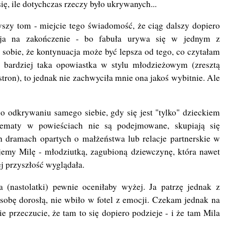
ię, ile dotychczas rzeczy było ukrywanych...
szy tom - miejcie tego świadomość, że ciąg dalszy dopiero
macja na zakończenie - bo fabuła urywa się w jednym z
obie, że kontynuacja może być lepsza od tego, co czytałam
to bardziej taka opowiastka w stylu młodzieżowym (zresztą
stron), to jednak nie zachwyciła mnie ona jakoś wybitnie. Ale
 odkrywaniu samego siebie, gdy się jest "tylko" dzieckiem
tematy w powieściach nie są podejmowane, skupiają się
h dramach opartych o małżeństwa lub relacje partnerskie w
jemy Milę - młodziutką, zagubioną dziewczynę, która nawet
jej przyszłość wyglądała.
(nastolatki) pewnie oceniłaby wyżej. Ja patrzę jednak z
sobę dorosłą, nie wbiło w fotel z emocji. Czekam jednak na
 przeczucie, że tam to się dopiero podzieje - i że tam Mila