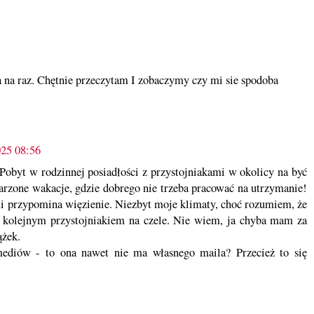
a na raz. Chętnie przeczytam I zobaczymy czy mi sie spodoba
025 08:56
. Pobyt w rodzinnej posiadłości z przystojniakami w okolicy na być
rzone wakacje, gdzie dobrego nie trzeba pracować na utrzymanie!
mi przypomina więzienie. Niezbyt moje klimaty, choć rozumiem, że
z kolejnym przystojniakiem na czele. Nie wiem, ja chyba mam za
ążek.
ediów - to ona nawet nie ma własnego maila? Przecież to się