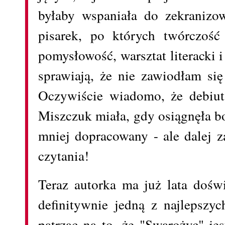
byłaby wspaniała do zekranizow
pisarek, po których twórczoś
pomysłowość, warsztat literacki 
sprawiają, że nie zawiodłam się
Oczywiście wiadomo, że debiut
Miszczuk miała, gdy osiągnęła bod
mniej dopracowany - ale dalej 
czytania!
Teraz autorka ma już lata doświ
definitywnie jedną z najlepszyc
patrząc na to, że "Swarożyc" je