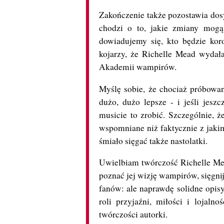
Zakończenie także pozostawia dosy
chodzi o to, jakie zmiany mog
dowiadujemy się, kto będzie kor
kojarzy, że Richelle Mead wydała 
Akademii wampirów.
Myślę sobie, że chociaż próbowa
dużo, dużo lepsze - i jeśli jesz
musicie to zrobić. Szczególnie, ż
wspomniane niż faktycznie z jakim
śmiało sięgać także nastolatki.
Uwielbiam twórczość Richelle Mead
poznać jej wizję wampirów, sięgnij
fanów: ale naprawdę solidne opisy
roli przyjaźni, miłości i lojal
twórczości autorki.