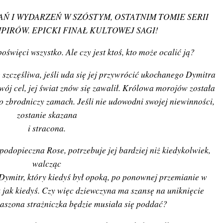
Ń I WYDARZEŃ W SZÓSTYM, OSTATNIM TOMIE SERII
IRÓW. EPICKI FINAŁ KULTOWEJ SAGI!
oświęci wszystko. Ale czy jest ktoś, kto może ocalić ją?
szczęśliwa, jeśli uda się jej przywrócić ukochanego Dymitra
swój cel, jej świat znów się zawalił. Królowa morojów została
o zbrodniczy zamach. Jeśli nie udowodni swojej niewinności,
zostanie skazana
i stracona.
podopieczna Rose, potrzebuje jej bardziej niż kiedykolwiek,
walcząc
Dymitr, który kiedyś był opoką, po ponownej przemianie w
 jak kiedyś. Czy więc dziewczyna ma szansę na uniknięcie
raszona strażniczka będzie musiała się poddać?