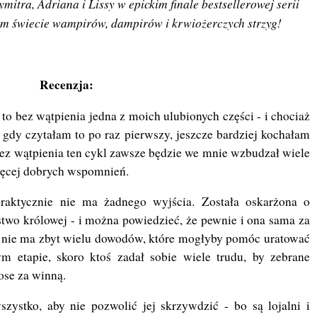
mitra, Adriana i Lissy w epickim finale bestsellerowej serii
m świecie wampirów, dampirów i krwiożerczych strzyg!
Recenzja:
 bez wątpienia jedna z moich ulubionych części - i chociaż
 gdy czytałam to po raz pierwszy, jeszcze bardziej kochałam
k bez wątpienia ten cykl zawsze będzie we mnie wzbudzał wiele
więcej dobrych wspomnień.
praktycznie nie ma żadnego wyjścia. Została oskarżona o
two królowej - i można powiedzieć, że pewnie i ona sama za
bo nie ma zbyt wielu dowodów, które mogłyby pomóc uratować
ym etapie, skoro ktoś zadał sobie wiele trudu, by zebrane
se za winną.
szystko, aby nie pozwolić jej skrzywdzić - bo są lojalni i