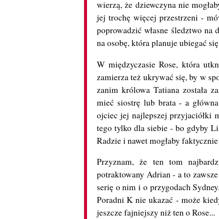
wierzą, że dziewczyna nie mogłab
jej trochę więcej przestrzeni - mó
poprowadzić własne śledztwo na d
na osobę, która planuje ubiegać się 
W międzyczasie Rose, która utkn
zamierza też ukrywać się, by w spo
zanim królowa Tatiana została 
mieć siostrę lub brata - a główn
ojciec jej najlepszej przyjaciółki 
tego tylko dla siebie - bo gdyby L
Radzie i nawet mogłaby faktycznie s
Przyznam, że ten tom najbardz
potraktowany Adrian - a to zawsze
serię o nim i o przygodach Sydney
Poradni K nie ukazać - może kiedy
jeszcze fajniejszy niż ten o Rose...