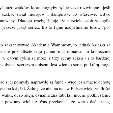
ć dużo wątków, które mogłyby być jeszcze rozwinięte - jeśli
ą czekać świat morojów i dampirów, bo właściwie ledwo
onowany. Dlatego trochę żałuję, że niewiele osób w ogóle
jeszcze jakąś serię... Bo to fajne uzupełnienie losów "po"
no zekranizować Akademię Wampirów, to jednak książki są
cze nie poznaliście tego paranormal romansu, to koniecznie
e w całym cyklu są może z trzy sceny seksu - i to bardziej
kolwiek szerszym opisem. Jest więc to seria, po którą mogą
 i jej pomysły naprawdę są fajne - więc jeśli macie ochotę
cie po książki. Żałuję, że nie ma ona w Polsce większej ilości
 walki, dużo akcji, dynamiczna fabuła i mocne podkreślenie
ności powinny wielu z Was przekonać, że warto dać szansę