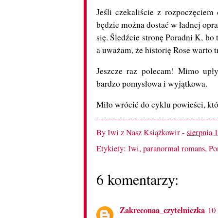
Jeśli czekaliście z rozpoczęcie
będzie można dostać w ładnej opraw
się. Śledźcie stronę Poradni K, bo
a uważam, że historię Rose warto t
Jeszcze raz polecam! Mimo upł
bardzo pomysłowa i wyjątkowa.
Miło wrócić do cyklu powieści, któ
By
Iwi z Nasz Książkowir
-
sierpnia 
Etykiety:
Iwi
,
paranormal romans
,
Po
6 komentarzy:
Zakreconaa_czytelniczka
10 