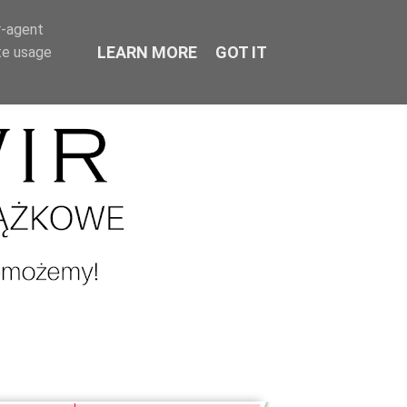
r-agent
LEARN MORE
GOT IT
te usage