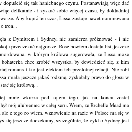
y dopuścić się tak haniebnego czynu. Postanawiają więc dać
wiąc delikatnie - i zyskać sobie więcej czasu, by dokładniej
worze. Aby kupić ten czas, Lissa zostaje nawet nominowana
o tron...
ęła z Dymitrem i Sydney, nie zamierza próżnować - i nie
koju przeczekać najgorsze. Rose bowiem dostała list, jeszcze
zamordowana, w którym królowa sugerowała, że Lissa może
a bohaterka chce zrobić wszystko, by dowiedzieć się, z kim
miał romans i kto jest efektem ich przelotnej relacji. Nie robi
issa miała jeszcze jakąś rodzinę, zyskałaby prawo do głosu w
tać się królową...
iej mnie wkurza pod kątem tego, jak na końcu został
 był mój ulubieniec w całej serii. Wiem, że Richelle Mead ma
, ale z tego co wiem, wznowienie na razie w Polsce ma się w
ś się jeszcze doczekamy, szczególnie, że cykl o Sydney jest