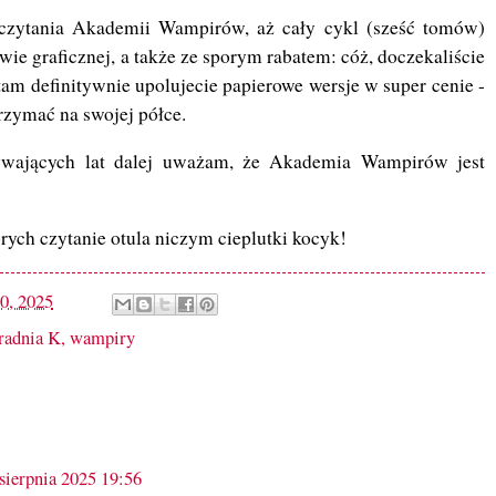
m czytania Akademii Wampirów, aż cały cykl (sześć tomów)
ie graficznej, a także ze sporym rabatem: cóż, doczekaliście
 tam definitywnie upolujecie papierowe wersje w super cenie -
rzymać na swojej półce.
ywających lat dalej uważam, że Akademia Wampirów jest
rych czytanie otula niczym cieplutki kocyk!
10, 2025
radnia K
,
wampiry
sierpnia 2025 19:56