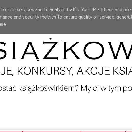
iver its services and to analyze traffic. Your IP address and use
mance and security metrics to ensure quality of service, genera
use.