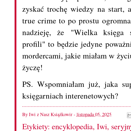
zyskać trochę wiedzy na start, a
true crime to po prostu ogromna
nadzieję, że "Wielka księga 
profili" to będzie jedyne poważn
mordercami, jakie miałam w życi
życzę!
PS. Wspomniałam już, jaka sup
księgarniach interenetowych?
By
Iwi z Nasz Książkowir
-
listopada 05, 2025
Etykiety:
encyklopedia
,
Iwi
,
seryj