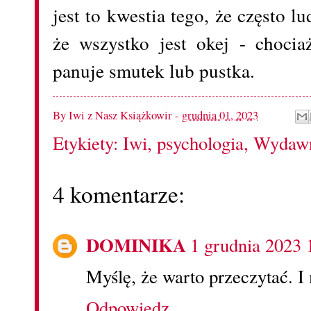
jest to kwestia tego, że często lu
że wszystko jest okej - choci
panuje smutek lub pustka.
By
Iwi z Nasz Książkowir
-
grudnia 01, 2023
Etykiety:
Iwi
,
psychologia
,
Wydaw
4 komentarze:
DOMINIKA
1 grudnia 2023 
Myślę, że warto przeczytać. 
Odpowiedz