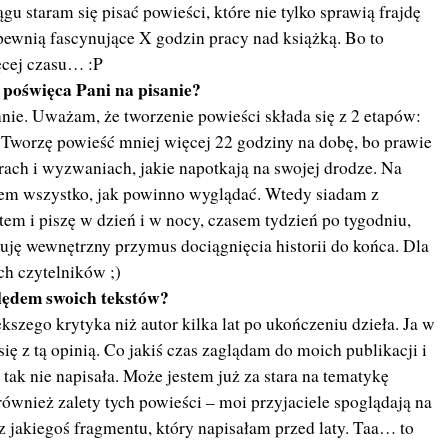
 staram się pisać powieści, które nie tylko sprawią frajdę
ewnią fascynujące X godzin pracy nad książką. Bo to
ęcej czasu… :P
j poświęca Pani na pisanie?
nie. Uważam, że tworzenie powieści składa się z 2 etapów:
j. Tworzę powieść mniej więcej 22 godziny na dobę, bo prawie
ach i wyzwaniach, jakie napotkają na swojej drodze. Na
wiem wszystko, jak powinno wyglądać. Wtedy siadam z
em i piszę w dzień i w nocy, czasem tydzień po tygodniu,
uję wewnętrzny przymus dociągnięcia historii do końca. Dla
ch czytelników ;)
ględem swoich tekstów?
szego krytyka niż autor kilka lat po ukończeniu dzieła. Ja w
ę z tą opinią. Co jakiś czas zaglądam do moich publikacji i
 tak nie napisała. Może jestem już za stara na tematykę
wnież zalety tych powieści – moi przyjaciele spoglądają na
 jakiegoś fragmentu, który napisałam przed laty. Taa… to