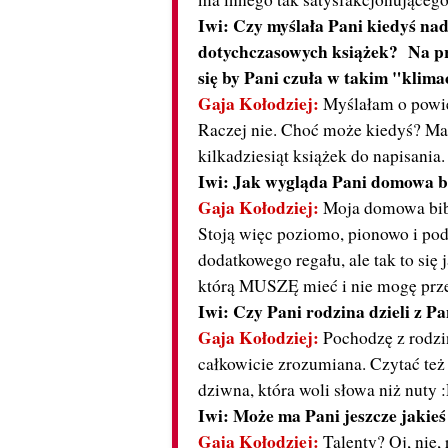
Iwi:
Czy myślała Pani kiedyś na
dotychczasowych książek? Na pr
się by Pani czuła w takim "klima
Gaja Kołodziej:
Myślałam o powieś
Raczej nie. Choć może kiedyś? Mam 
kilkadziesiąt książek do napisania
Iwi:
Jak wygląda Pani domowa b
Gaja Kołodziej:
Moja domowa bibl
Stoją więc poziomo, pionowo i po
dodatkowego regału, ale tak to się
którą MUSZĘ mieć i nie mogę prze
Iwi:
Czy Pani rodzina dzieli z Pa
Gaja Kołodziej:
Pochodzę z rodzi
całkowicie zrozumiana. Czytać też l
dziwna, która woli słowa niż nuty 
Iwi:
Może ma Pani jeszcze jakieś
Gaja Kołodziej:
Talenty? Oj, nie,