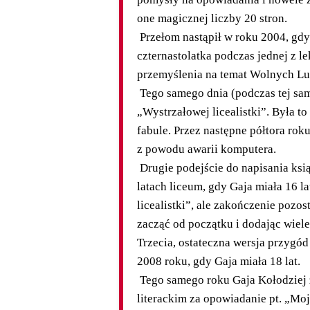
one magicznej liczby 20 stron.
Przełom nastąpił w roku 2004, gdy
czternastolatka podczas jednej z l
przemyślenia na temat Wolnych Lud
Tego samego dnia (podczas tej sa
„Wystrzałowej licealistki”. Była 
fabule. Przez następne półtora rok
z powodu awarii komputera.
Drugie podejście do napisania ksi
latach liceum, gdy Gaja miała 16 l
licealistki”, ale zakończenie pozo
zacząć od początku i dodając wiel
Trzecia, ostateczna wersja przygó
2008 roku, gdy Gaja miała 18 lat.
Tego samego roku Gaja Kołodziej 
literackim za opowiadanie pt. „Mo