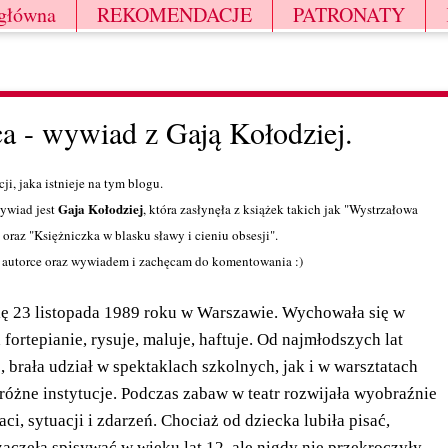
 główna
REKOMENDACJE
PATRONATY
a - wywiad z Gają Kołodziej.
i, jaka istnieje na tym blogu.
Gaja Kołodziej
wywiad jest
, która zasłynęła z książek takich jak "Wystrzałowa
 oraz "Księżniczka w blasku sławy i cieniu obsesji".
o autorce oraz wywiadem i zachęcam do komentowania :)
się 23 listopada 1989 roku w Warszawie. Wychowała się w
a fortepianie, rysuje, maluje, haftuje. Od najmłodszych lat
, brała udział w spektaklach szkolnych, jak i w warsztatach
różne instytucje. Podczas zabaw w teatr rozwijała wyobraźnie
i, sytuacji i zdarzeń. Chociaż od dziecka lubiła pisać,
aczęła spisywać w wieku lat 12, ale nigdy nie przekroczyły