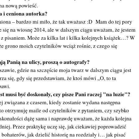
 na nową powieść.
na i ceniona autorka?
niona – bardzo mi miło, że tak uważasz :D Mam do tej pory
e się na wiosnę 2014, ale w dalszym ciągu uważam, że jestem
 z pisaniem. Może za kilka lat i kilka kolejnych książek…? W
że grono moich czytelników wciąż rośnie, z czego się
ją Panią na ulicy, proszą o autografy?
awie, gdzie na szczęście moja twarz w dalszym ciągu jest
rza się, gdy się przedstawiam, że ktoś mówi „O, to ta
bawi.
kst musi być doskonały, czy pisze Pani raczej "na luzie"?
iej związana z czasem, kiedy zostanie wydana następna
sto otrzymuję maile od czytelników z pytaniem, czy szybko
skonałości dążę sama i naprawdę uważam, że każda kolejna
dniej. Przez praktykę uczę się, jak ciekawiej poprowadzić
i bohaterów, jak dzielić historię na rozdziały i… jak pisać