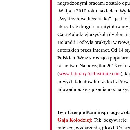
nagrodzonymi pracami zostało opu
W lipcu 2010 roku nakładem Wydaw
„Wystrzałowa licealistka” i jest t
ukazał się drugi tom zatytułowany
Gaja Kołodziej uzyskała dyplom ma
Holandii i odbyła praktyki w Nowej
autorskich przez internet. Od 14 s
Polskich.
Wraz z rosnącą popularno
pisarstwu. Na początku 2013 roku z
(
www.LiteraryArtInstitute.com
), k
nowych ta
lentów literackich. Prow
udowadnia, że z pisania można
żyć.
Iwi: Czerpie Pani inspiracje z 
Gaja Kołod
czywiście 
ziej:
Tak, o
miejsca, wydarzenia, plotki. Czas