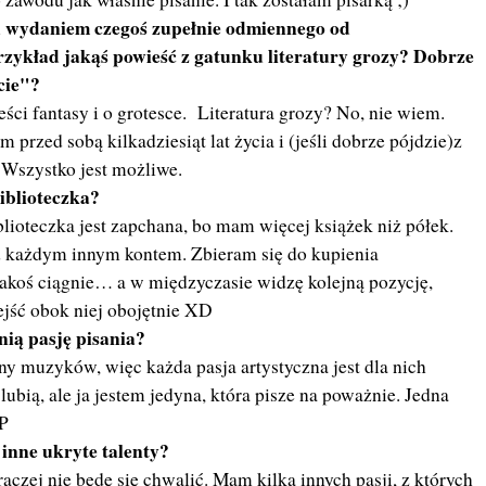
d wydaniem czegoś zupełnie odmiennego od
zykład jakąś powieść z gatunku literatury grozy? Dobrze
cie"?
ci fantasy i o grotesce. Literatura grozy? No, nie wiem.
przed sobą kilkadziesiąt lat życia i (jeśli dobrze pójdzie)z
. Wszystko jest możliwe.
iblioteczka?
ioteczka jest zapchana, bo mam więcej książek niż półek.
d każdym innym kontem. Zbieram się do kupienia
 jakoś ciągnie… a w międzyczasie widzę kolejną pozycję,
jść obok niej obojętnie XD
nią pasję pisania?
ny muzyków, więc każda pasja artystyczna jest dla nich
ubią, ale ja jestem jedyna, która pisze na poważnie. Jedna
:P
 inne ukryte talenty?
 raczej nie będę się chwalić. Mam kilka innych pasji, z których