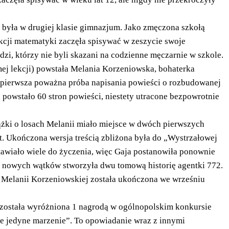
 była w drugiej klasie gimnazjum. Jako zmęczona szkołą
ekcji matematyki zaczęła spisywać w zeszycie swoje
zi, którzy nie byli skazani na codzienne męczarnie w szkole.
mej lekcji) powstała Melania Korzeniowska, bohaterka
to pierwsza poważna próba napisania powieści o rozbudowanej
u powstało 60 stron powieści, niestety utracone bezpowrotnie
ążki o losach Melanii miało miejsce w dwóch pierwszych
at. Ukończona wersja treścią zbliżona była do „Wystrzałowej
stawiało wiele do życzenia, więc Gaja postanowiła ponownie
e nowych wątków stworzyła dwu tomową historię agentki 772.
d Melanii Korzeniowskiej została ukończona we wrześniu
została wyróżniona 1 nagrodą w ogólnopolskim konkursie
je jedyne marzenie”. To opowiadanie wraz z innymi