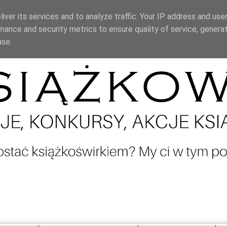
iver its services and to analyze traffic. Your IP address and use
mance and security metrics to ensure quality of service, genera
use.