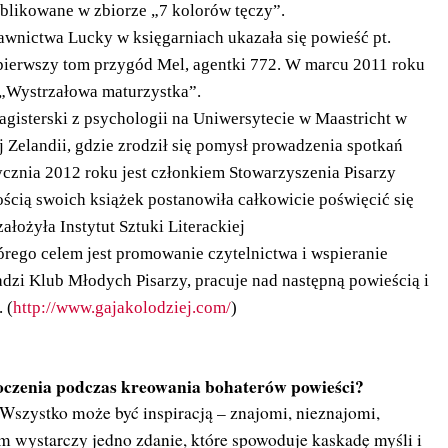
blikowane w zbiorze „7 kolorów tęczy”.
nictwa Lucky w księgarniach ukazała się powieść pt.
o pierwszy tom przygód Mel, agentki 772. W marcu 2011 roku
 „Wystrzałowa maturzystka”.
gisterski z psychologii na Uniwersytecie w Maastricht w
 Zelandii, gdzie zrodził się pomysł prowadzenia spotkań
tycznia 2012 roku jest członkiem Stowarzyszenia Pisarzy
ścią swoich książek postanowiła całkowicie poświęcić się
ałożyła Instytut Sztuki Literackiej
tórego celem jest promowanie czytelnictwa i wspieranie
adzi Klub Młodych Pisarzy, pracuje nad następną powieścią i
 (
http://www.gajakolodziej.com/
)
otoczenia podczas kreowania bohaterów powieści?
Wszystko może być inspiracją – znajomi, nieznajomi,
em wystarczy jedno zdanie, które spowoduje kaskadę myśli i