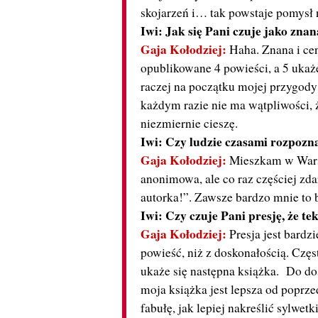
skojarzeń i… tak powstaje pomysł
Iwi: Jak się Pani czuje jako zna
Gaja Kołodziej:
Haha. Znana i ce
opublikowane 4 powieści, a 5 ukaż
raczej na początku mojej przygody
każdym razie nie ma wątpliwości, 
niezmiernie cieszę.
Iwi: Czy ludzie czasami rozpozna
Gaja Kołodziej:
Mieszkam w Warsz
anonimowa, ale co raz częściej zda
autorka!”. Zawsze bardzo mnie to 
Iwi: Czy czuje Pani presję, że te
Gaja Kołodziej:
Presja jest bardz
powieść, niż z doskonałością. Czę
ukaże się następna książka. Do do
moja książka jest lepsza od poprze
fabułę, jak lepiej nakreślić sylwetk