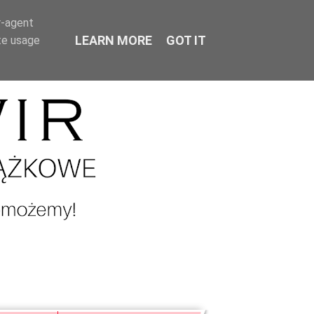
r-agent
LEARN MORE
GOT IT
te usage