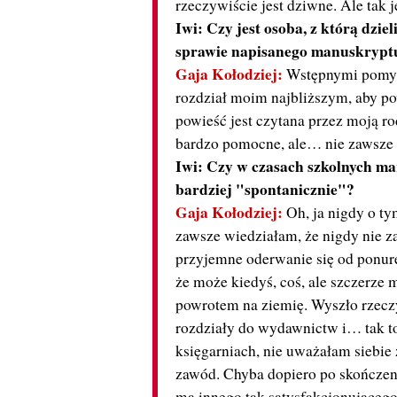
rzeczywiście jest dziwne. Ale tak j
Iwi: Czy jest osoba, z którą dzie
sprawie napisanego manuskrypt
Gaja Kołodziej:
Wstępnymi pomysła
rozdział moim najbliższym, aby pow
powieść jest czytana przez moją ro
bardzo pomocne, ale… nie zawsze 
Iwi:
Czy w czasach szkolnych mar
bardziej "spontanicznie"?
Gaja Kołodziej:
Oh, ja nigdy o ty
zawsze wiedziałam, że nigdy nie za
przyjemne oderwanie się od ponure
że może kiedyś, coś, ale szczerze
powrotem na ziemię. Wyszło rzecz
rozdziały do wydawnictw i… tak to
księgarniach, nie uważałam siebie 
zawód. Chyba dopiero po skończen
ma innego tak satysfakcjonującego 