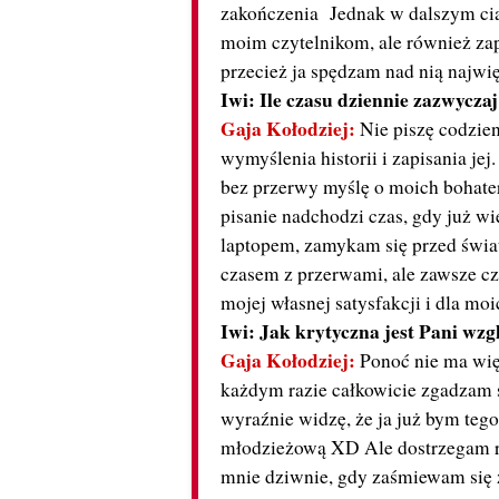
zakończenia Jednak w dalszym ciągu
moim czytelnikom, ale również zap
przecież ja spędzam nad nią najwi
Iwi: Ile czasu dziennie zazwycza
Gaja Kołodziej:
Nie piszę codzien
wymyślenia historii i zapisania je
bez przerwy myślę o moich bohater
pisanie nadchodzi czas, gdy już 
laptopem, zamykam się przed świat
czasem z przerwami, ale zawsze cz
mojej własnej satysfakcji i dla moi
Iwi:
Jak krytyczna jest Pani wz
Gaja Kołodziej:
Ponoć nie ma więk
każdym razie całkowicie zgadzam si
wyraźnie widzę, że ja już bym tego
młodzieżową XD Ale dostrzegam ró
mnie dziwnie, gdy zaśmiewam się z