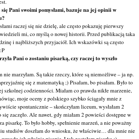
est.
li się Pani swoimi pomysłami, bazuje na jej opinii w
u?
mi raczej się nie dzielę, ale często pokazuję pierwszy
iedzieli mi, co myślą o nowej historii. Przed publikacją taka
dzinę i najbliższych przyjaciół. Ich wskazówki są często
:P
zyła Pani o zostaniu pisarką, czy raczej to wyszło
m nie marzyłam. Są takie rzeczy, które są niemożliwe – ja np.
przyjaźnię się z matematyką ;) Pisałam, bo pisałam. Było to
j szkolnej codzienności. Miałam co prawda nikłe marzenie,
 mówiąc, moje oceny z polskiego szybko ściągały mnie z
ywiście spontanicznie – skończyłam liceum, wysłałam 2
 się zaczęło. Ale nawet, gdy miałam 2 powieści dostępne w
za pisarkę. To było hobby, spełnienie marzeń, a nie poważny
iu studiów doszłam do wniosku, że właściwie… dla mnie nie
zawodu jak właśnie pisanie. I tak zostałam pisarką ;)