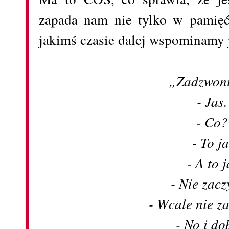
zapada nam nie tylko w pamięć
jakimś czasie dalej wspominamy 
„Zadzwon
- Jas
- Co
- To j
- A to 
- Nie zac
- Wcale nie 
- No i do