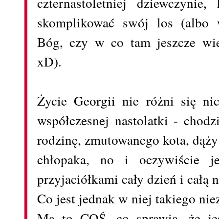
czternastoletniej dziewczynie
skomplikować swój los (albo w
Bóg, czy w co tam jeszcze wier
xD).
Życie Georgii nie różni się n
współczesnej nastolatki - chod
rodzinę, zmutowanego kota, dąży
chłopaka, no i oczywiście j
przyjaciółkami cały dzień i całą n
Co jest jednak w niej takiego n
Ma to COŚ, co sprawia, że jes