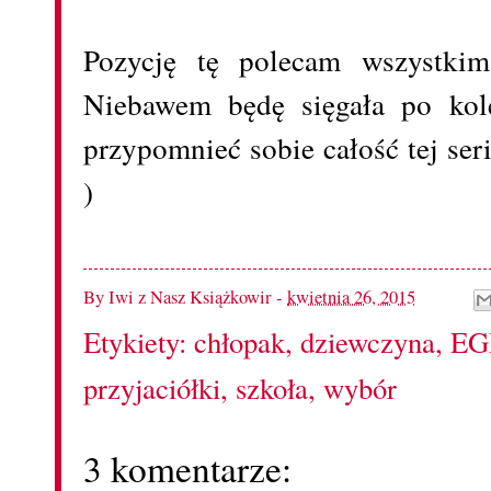
Pozycję tę polecam wszystkim
Niebawem będę sięgała po kole
przypomnieć sobie całość tej ser
)
By
Iwi z Nasz Książkowir
-
kwietnia 26, 2015
Etykiety:
chłopak
,
dziewczyna
,
EG
przyjaciółki
,
szkoła
,
wybór
3 komentarze: