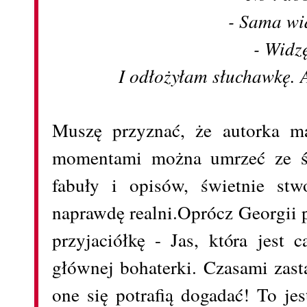
- Sama wi
- Widz
I odłożyłam słuchawkę. 
Muszę przyznać, że autorka ma
momentami można umrzeć ze śm
fabuły i opisów, świetnie stw
naprawdę realni.Oprócz Georgii p
przyjaciółkę - Jas, która jest
głównej bohaterki. Czasami zas
one się potrafią dogadać! To je