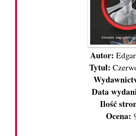
Autor:
Edgar
Tytuł:
Czerw
Wydawnict
Data wydan
Ilość stro
Ocena:
9