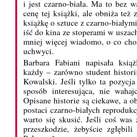
i jest czarno-biała. Ma to bez
cenę tej książki, ale obniża też
książkę o sztuce z czarno-białym
iść do kina ze stoperami w uszach
mniej więcej wiadomo, o co chod
uchwyci.
Barbara Fabiani napisała ksią
każdy – zarówno student histori
Kowalski. Jeśli tylko ta pozycj
sposób interesująca, nie wahajc
Opisane historie są ciekawe, a 
postaci czarno-białych reprodukc
warto się skusić. Jeśli coś was 
przeszkodzie, żebyście zgłębil