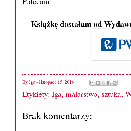
Polecam!
Książkę dostałam od Wyda
By
Iga
-
listopada 15, 2016
Etykiety:
Iga
,
malarstwo
,
sztuka
,
W
Brak komentarzy: