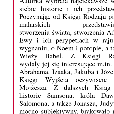
Autorka wybrała najciekawsze 
siebie historie i ich przedstaw
Poczynając od Księgi Rodzaju pi
malarskich przedstawie
stworzenia świata, stworzenia A
Ewy i ich perypetiach w raj
wygnaniu, o Noem i potopie, a t
Wieży Babel. Z Księgi Ro
wydały jej się interesujące m.in.
Abrahama, Izaaka, Jakuba i Józef
Księgi Wyjścia oczywiście d
Mojżesza. Z dalszych Ksiąg 
historie Samsona, króla Daw
Salomona, a także Jonasza, Judy
mocno subiektywny, brakowało 