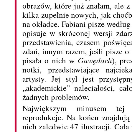
obrazów, które już znałam, ale z
kilka zupełnie nowych, jak choćb
na okładce. Fabiani pisze wedłu
opisuje w skróconej wersji zdar
przedstawienia, czasem poświęc
zdań, innym razem, jeśli pisze o 
pisała o nich w
Gawędach
), pre
notki, przedstawiające najcie
artysty. Jej styl jest przyst
„akademickie” naleciałości, cał
żadnych problemów.
Największym minusem tej k
reprodukcje. Na końcu znajdują
nich zaledwie 47 ilustracji. Cała 