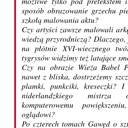
możliwe tylko pod pretekstem i
sposób obrazowanie grzechu pie
szkołą malowania aktu?
Czy artyści zawsze malowali ar
wiedzą przyrodniczą? Dlaczego,
na płótnie XVI-wiecznego twór
tygrysów widzimy też latające sm
Czy na obrazie Wieża Babel P
nawet z bliska, dostrzeżemy szc
plamki, punkciki, kreseczki? I
niderlandzkiego mistrza
komputerowemu powiększeni
oglądowi?
Po czterech tomach Gawęd o sz