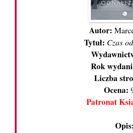
Autor:
Marce
Tytuł:
Czas od
Wydawnict
Rok wydani
Liczba str
Ocena:
9
Patronat Ksi
Opis