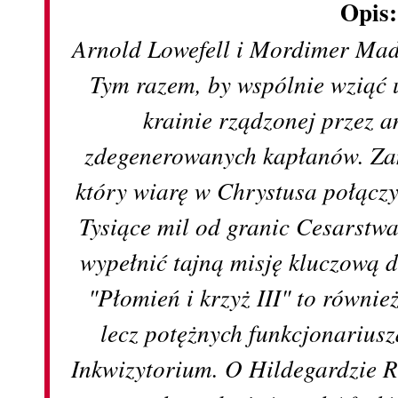
Opis
Arnold Lowefell i Mordimer Mad
Tym razem, by wspólnie wziąć u
krainie rządzonej przez 
zdegenerowanych kapłanów. Zam
który wiarę w Chrystusa połącz
Tysiące mil od granic Cesarstwa
wypełnić tajną misję kluczową 
"Płomień i krzyż III" to równi
lecz potężnych funkcjonariu
Inkwizytorium. O Hildegardzie R