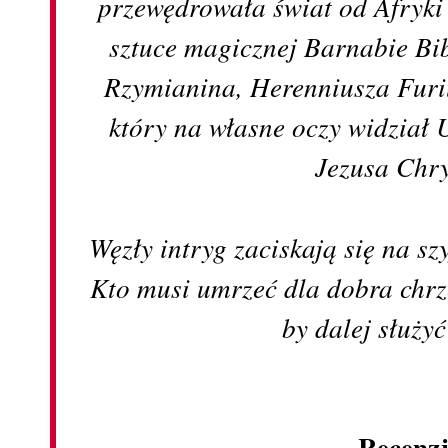
przewędrowała świat od Afryki
sztuce magicznej Barnabie Bib
Rzymianina, Herenniusza Furiu
który na własne oczy widział 
Jezusa Chr
Węzły intryg zaciskają się na s
Kto musi umrzeć dla dobra chrze
by dalej służy
Recenz