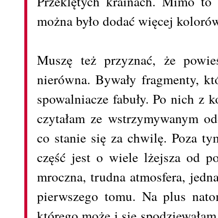
Przeklętych krainach. Mimo to
można było dodać więcej koloró
Muszę też przyznać, że powie
nierówna. Bywały fragmenty, kt
spowalniacze fabuły. Po nich z k
czytałam ze wstrzymywanym odd
co stanie się za chwilę. Poza t
część jest o wiele lżejsza od p
mroczna, trudna atmosfera, jedn
pierwszego tomu. Na plus nato
którego może i się spodziewałam