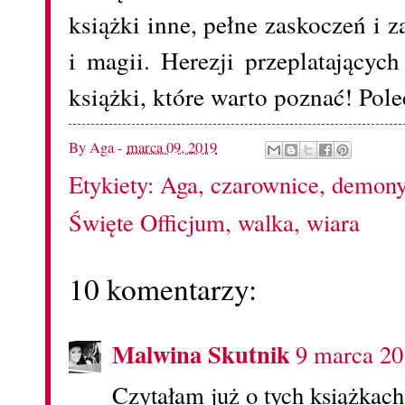
książki inne, pełne zaskoczeń i 
i magii. Herezji przeplatającyc
książki, które warto poznać! Pol
By
Aga
-
marca 09, 2019
Etykiety:
Aga
,
czarownice
,
demon
Święte Officjum
,
walka
,
wiara
10 komentarzy:
Malwina Skutnik
9 marca 20
Czytałam już o tych książkach