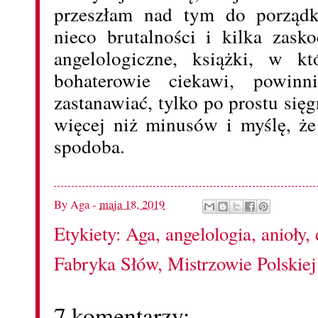
przeszłam nad tym do porządk
nieco brutalności i kilka zask
angelologiczne, książki, w kt
bohaterowie ciekawi, powinn
zastanawiać, tylko po prostu sięg
więcej niż minusów i myślę, ż
spodoba.
By
Aga
-
maja 18, 2019
Etykiety:
Aga
,
angelologia
,
anioły
,
Fabryka Słów
,
Mistrzowie Polskiej
7 komentarzy: