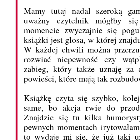
Mamy tutaj nadal szeroką gam
uważny czytelnik mógłby s
momencie zwyczajnie się pogu
książki jest glosa, w której znajd
W każdej chwili można przerzuc
rozwiać niepewność czy wątp
zabieg, który także uznaję za
powieści, które mają tak rozbudow
Książkę czyta się szybko, kole
same, bo akcja rwie do przod
Znajdzie się tu kilka humorys
pewnych momentach irytowałam s
to wydaje mi się, że już taki u