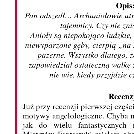
Opis
Pan odszedł… Archaniołowie ut
tajemnicy. Czy nie zn
Anioły są niepokojąco ludzkie
niewyparzone gęby, cierpią „na
pazerne. Wszystko dlatego, ż
zapowiedział ostateczną walkę 
nie wie, kiedy przyjdzie
Recenz
Już przy recenzji pierwszej częś
motywy angelologiczne. Chyba m
jak do wielu fantastycznych 
Mistrzów Fantastyki miałam ok