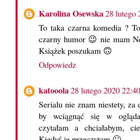
Karolina Osewska
28 lutego
To taka czarna komedia ? To 
czarny humor 😉 nie mam Net
Książek poszukam 🙃
Odpowiedz
katooola
28 lutego 2020 22:4
Serialu nie znam niestety, za
by wciągnąć się w oglądan
czytałam a chciałabym, cie
Kiedyś je przeczytam 🙂