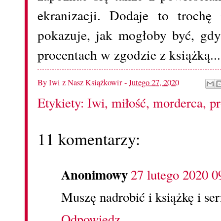
ekranizacji. Dodaje to trochę
pokazuje, jak mogłoby być, gd
procentach w zgodzie z książką..
By
Iwi z Nasz Książkowir
-
lutego 27, 2020
Etykiety:
Iwi
,
miłość
,
morderca
,
p
11 komentarzy:
Anonimowy
27 lutego 2020 0
Muszę nadrobić i książkę i ser
Odpowiedz