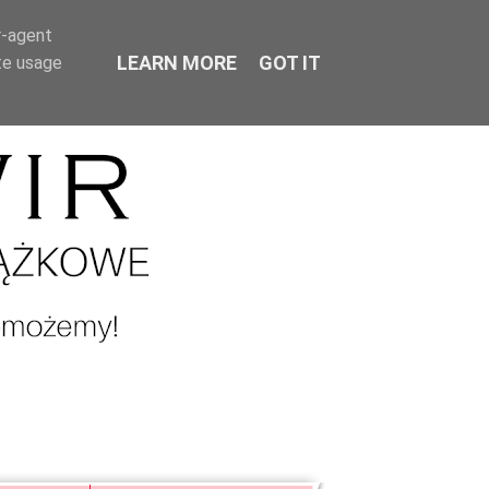
r-agent
LEARN MORE
GOT IT
te usage