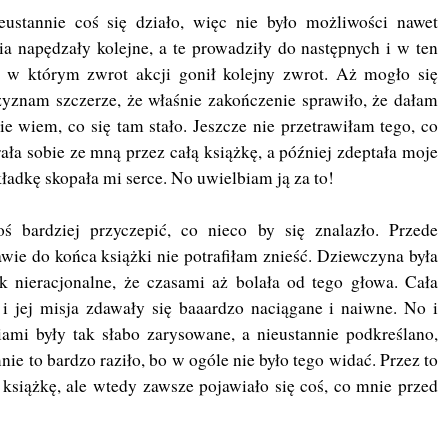
ustannie coś się działo, więc nie było możliwości nawet
a napędzały kolejne, a te prowadziły do następnych i w ten
, w którym zwrot akcji gonił kolejny zwrot. Aż mogło się
zyznam szczerze, że właśnie zakończenie sprawiło, że dałam
e wiem, co się tam stało. Jeszcze nie przetrawiłam tego, co
grała sobie ze mną przez całą książkę, a później zdeptała moje
kładkę skopała mi serce. No uwielbiam ją za to!
 bardziej przyczepić, co nieco by się znalazło. Przede
awie do końca książki nie potrafiłam znieść. Dziewczyna była
ak nieracjonalne, że czasami aż bolała od tego głowa. Cała
 i jej misja zdawały się baaardzo naciągane i naiwne. No i
iami były tak słabo zarysowane, a nieustannie podkreślano,
nie to bardzo raziło, bo w ogóle nie było tego widać. Przez to
książkę, ale wtedy zawsze pojawiało się coś, co mnie przed