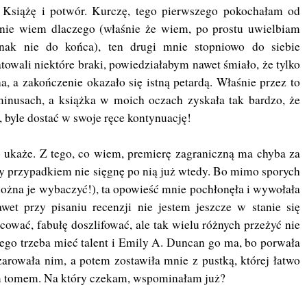
 Książę i potwór. Kurczę, tego pierwszego pokochałam od
nie wiem dlaczego (właśnie że wiem, po prostu uwielbiam
ednak nie do końca), ten drugi mnie stopniowo do siebie
owali niektóre braki, powiedziałabym nawet śmiało, że tylko
na, a zakończenie okazało się istną petardą. Właśnie przez to
inusach, a książka w moich oczach zyskała tak bardzo, że
 byle dostać w swoje ręce kontynuację!
o ukaże. Z tego, co wiem, premierę zagraniczną ma chyba za
zy przypadkiem nie sięgnę po nią już wtedy. Bo mimo sporych
można je wybaczyć!), ta opowieść mnie pochłonęła i wywołała
wet przy pisaniu recenzji nie jestem jeszcze w stanie się
wać, fabułę doszlifować, ale tak wielu różnych przeżyć nie
 tego trzeba mieć talent i Emily A. Duncan go ma, bo porwała
arowała nim, a potem zostawiła mnie z pustką, której łatwo
ym tomem. Na który czekam, wspominałam już?