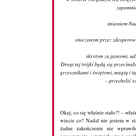
zapomnic
imieniem Nad
otoczonym przez zdesperow
skrytym za jasnymi, ud
Drogi tej trójki będą się przecina
grzesznikami i świętymi, magią i t
– przechylić s
Okej, co się właśnie stało?! – właś
wiecie co? Nadal nie jestem w s
żadne zakończenie nie wprawił