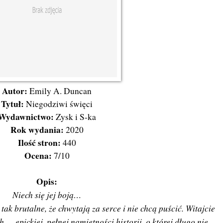
Autor:
Emily A. Duncan
Tytuł:
Niegodziwi święci
Wydawnictwo:
Zysk i S-ka
Rok wydania:
2020
Ilość stron:
440
Ocena:
7
/10
Opis:
Niech się jej boją…
tak brutalne, że chwytają za serce i nie chcą puścić. Witajcie
ch
– epickiej, pełnej namiętności historii, o której długo nie