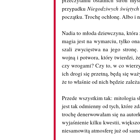
przeczytaniu ostatnich stron my
Niegodziwych świętyc
przypadku
początku. Trochę ochłonę. Albo i 
Nadia to młoda dziewczyna, która
magia jest na wymarciu, tylko ona
szali zwycięstwa na jego stronę
wojną i potwora, który twierdzi, ż
czy wrogami? Czy to, w co wierzy 
ich drogi się przetną, będą się waży
że to właśnie od nich będzie zależ
Przede wszystkim tak: mitologia s
jest tak odmienny od tych, które z
trochę denerwowałam się na autorkę
wyjaśnienie kilku kwestii, większo
niesamowitą atmosferę już od sam