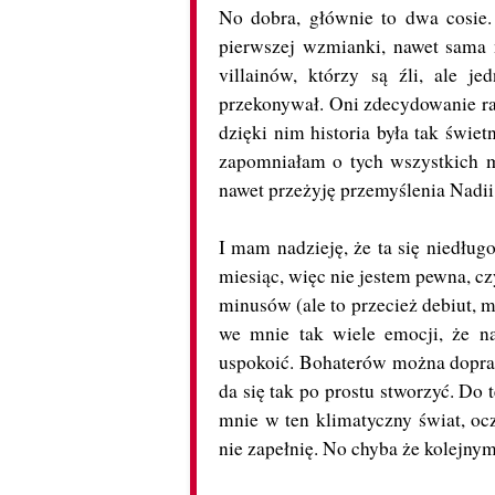
No dobra, głównie to dwa cosie.
pierwszej wzmianki, nawet sama 
villainów, którzy są źli, ale j
przekonywał. Oni zdecydowanie rat
dzięki nim historia była tak świet
zapomniałam o tych wszystkich m
nawet przeżyję przemyślenia Nadii,
I mam nadzieję, że ta się niedług
miesiąc, więc nie jestem pewna, c
minusów (ale to przecież debiut, 
we mnie tak wiele emocji, że na
uspokoić. Bohaterów można dopraco
da się tak po prostu stworzyć. Do
mnie w ten klimatyczny świat, ocz
nie zapełnię. No chyba że kolejn