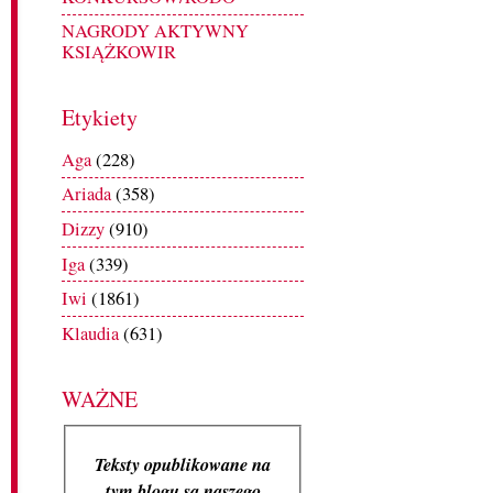
NAGRODY AKTYWNY
KSIĄŻKOWIR
Etykiety
Aga
(228)
Ariada
(358)
Dizzy
(910)
Iga
(339)
Iwi
(1861)
Klaudia
(631)
WAŻNE
Teksty opublikowane na
tym blogu są naszego