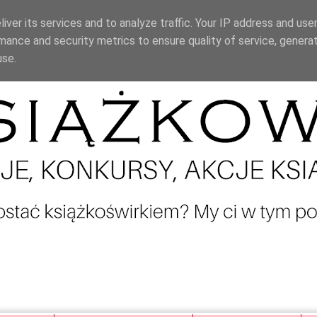
iver its services and to analyze traffic. Your IP address and use
mance and security metrics to ensure quality of service, genera
use.