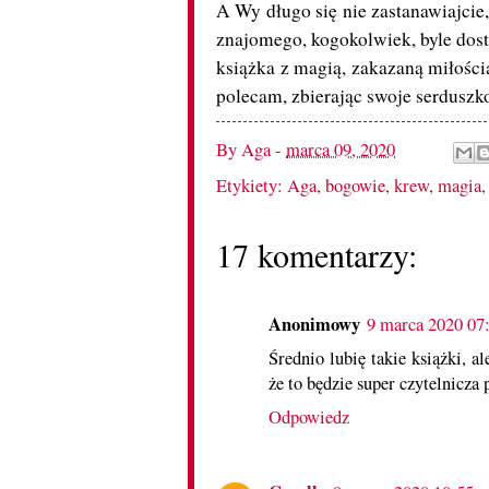
A Wy długo się nie zastanawiajcie, 
znajomego, kogokolwiek, byle dost
książka z magią, zakazaną miłości
polecam, zbierając swoje serduszko
By
Aga
-
marca 09, 2020
Etykiety:
Aga
,
bogowie
,
krew
,
magia
17 komentarzy:
Anonimowy
9 marca 2020 07
Średnio lubię takie książki, al
że to będzie super czytelnicza 
Odpowiedz