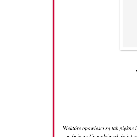
Niektóre opowieści są tak piękne i 
w świecie Niegodziwych święty