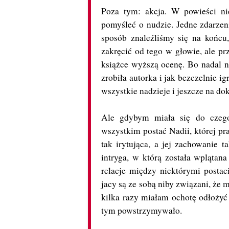
Poza tym: akcja. W powieści nie
pomyśleć o nudzie. Jedne zdarzeni
sposób znaleźliśmy się na końcu
zakręcić od tego w głowie, ale pr
książce wyższą ocenę. Bo nadal ni
zrobiła autorka i jak bezczelnie i
wszystkie nadzieje i jeszcze na do
Ale gdybym miała się do czegoś
wszystkim postać Nadii, której pr
tak irytująca, a jej zachowanie t
intryga, w którą została wplątana
relacje między niektórymi postac
jacy są ze sobą niby związani, że m
kilka razy miałam ochotę odłożyć 
tym powstrzymywało.