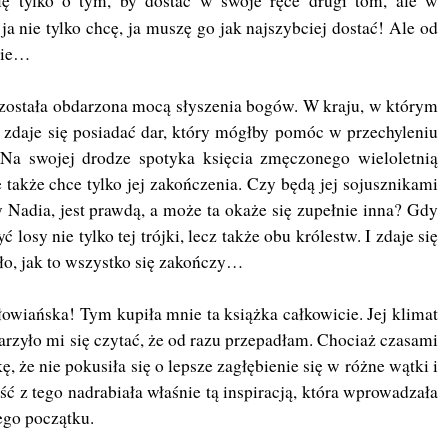
ślę tylko o tym, by dostać w swoje ręce drugi tom, ale w
h
ja nie tylko chcę, ja muszę go jak najszybciej dostać! Ale od
nie…
 została obdarzona mocą słyszenia bogów. W kraju, w którym
 zdaje się posiadać dar, który mógłby pomóc w przechyleniu
. Na swojej drodze spotyka księcia zmęczonego wieloletnią
e także chce tylko jej zakończenia. Czy będą jej sojusznikami
Nadia, jest prawdą, a może ta okaże się zupełnie inna? Gdy
ć losy nie tylko tej trójki, lecz także obu królestw. I zdaje się
ało, jak to wszystko się zakończy…
łowiańska! Tym kupiła mnie ta książka całkowicie. Jej klimat
darzyło mi się czytać, że od razu przepadłam. Chociaż czasami
, że nie pokusiła się o lepsze zagłębienie się w różne wątki i
ść z tego nadrabiała właśnie tą inspiracją, która wprowadzała
ego początku.