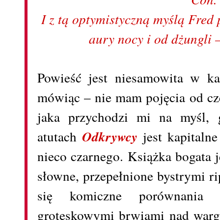
I z tą optymistyczną myślą Fred 
aury nocy i od dżungli
Powieść jest niesamowita w k
mówiąc – nie mam pojęcia od cze
jaka przychodzi mi na myśl, 
atutach
Odkrywcy
jest kapitaln
nieco czarnego. Książka bogata 
słowne, przepełnione bystrymi r
się komiczne porównania 
groteskowymi brwiami nad wargą