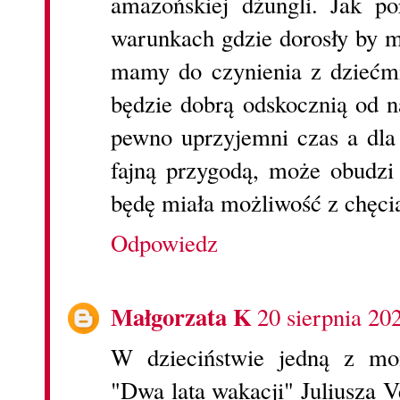
amazońskiej dżungli. Jak po
warunkach gdzie dorosły by mi
mamy do czynienia z dziećmi
będzie dobrą odskocznią od n
pewno uprzyjemni czas a dla
fajną przygodą, może obudzi
będę miała możliwość z chęci
Odpowiedz
Małgorzata K
20 sierpnia 20
W dzieciństwie jedną z moi
"Dwa lata wakacji" Juliusza V