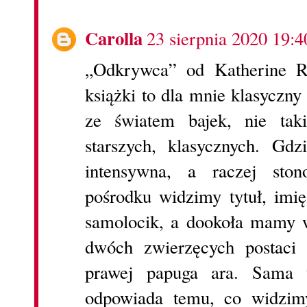
Carolla
23 sierpnia 2020 19:4
„Odkrywca” od Katherine Ru
książki to dla mnie klasyczn
ze światem bajek, nie tak
starszych, klasycznych. Gdz
intensywna, a raczej st
pośrodku widzimy tytuł, imię
samolocik, a dookoła mamy w
dwóch zwierzęcych postaci
prawej papuga ara. Sama t
odpowiada temu, co widzim