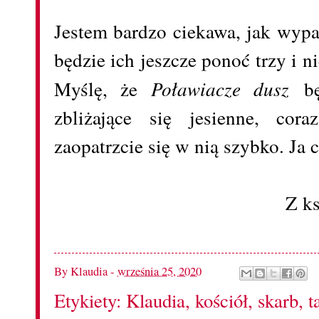
Jestem bardzo ciekawa, jak wypad
będzie ich jeszcze ponoć trzy i n
Myślę, że
Poławiacze dusz
będ
zbliżające się jesienne, cor
zaopatrzcie się w nią szybko. Ja
Z k
By
Klaudia
-
września 25, 2020
Etykiety:
Klaudia
,
kościół
,
skarb
,
t