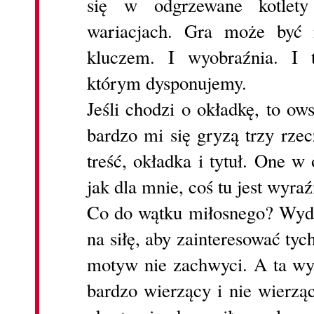
się w odgrzewane kotlet
wariacjach. Gra może być n
kluczem. I wyobraźnia. I t
którym dysponujemy.
Jeśli chodzi o okładkę, to ow
bardzo mi się gryzą trzy rze
treść, okładka i tytuł. One w
jak dla mnie, coś tu jest wyraź
Co do wątku miłosnego? Wydaj
na siłę, aby zainteresować ty
motyw nie zachwyci. A ta wybr
bardzo wierzący i nie wierzą