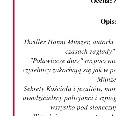
Ocena:
Opis
Thriller Hanni Münzer, autorki
czasach zagłady"
"Poławiacze dusz" rozpoczyna
czytelnicy zakochają się jak w 
Münze
Sekrety Kościoła i jezuitów, mor
uwodzicielscy policjanci i szpi
wszystko pod słonecz
W trakcie prac remontowych