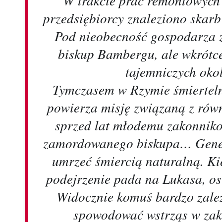
przedsiębiorcy znaleziono skarb
Pod nieobecność gospodarza z
biskup Bambergu, ale wkrótc
tajemniczych oko
Tymczasem w Rzymie śmierteln
powierza misję związaną z rów
sprzed lat młodemu zakonnik
zamordowanego biskupa… Genera
umrzeć śmiercią naturalną. Ki
podejrzenie pada na Lukasa, o
Widocznie komuś bardzo zależ
spowodować wstrząs w zako