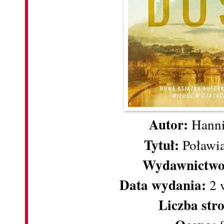
Autor:
Hann
Tytuł:
Poławi
Wydawnictw
Data wydania:
2 
Liczba str