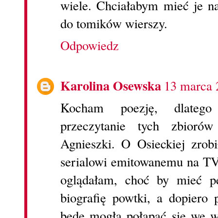
wiele. Chciałabym mieć je na
do tomików wierszy.
Odpowiedz
Karolina Osewska
13 marca 
Kocham poezję, dlateg
przeczytanie tych zbioró
Agnieszki. O Osieckiej zrobi
serialowi emitowanemu na TV
oglądałam, choć by mieć pe
biografię powtki, a dopiero 
będę mogła połapać się we 