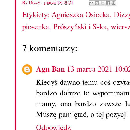
By
Dizzy
-
marca 13, 2021
Etykiety:
Agnieszka Osiecka
,
Dizz
piosenka
,
Prószyński i S-ka
,
wiers
7 komentarzy:
Agn Ban
13 marca 2021 10:0
Kiedyś dawno temu coś czyta
bardzo dobrze to wspominam.
mamy, ona bardzo zawsze lub
Muszę pamiętać, o tej pozycji
Odpowiedz