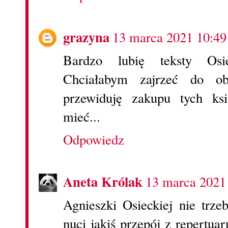
grazyna
13 marca 2021 10:49
Bardzo lubię teksty Osiec
Chciałabym zajrzeć do o
przewiduję zakupu tych ks
mieć...
Odpowiedz
Aneta Królak
13 marca 2021
Agnieszki Osieckiej nie trze
nuci jakiś przepój z repertuar