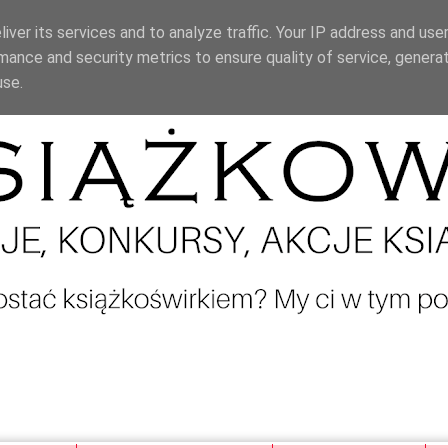
iver its services and to analyze traffic. Your IP address and use
mance and security metrics to ensure quality of service, genera
use.