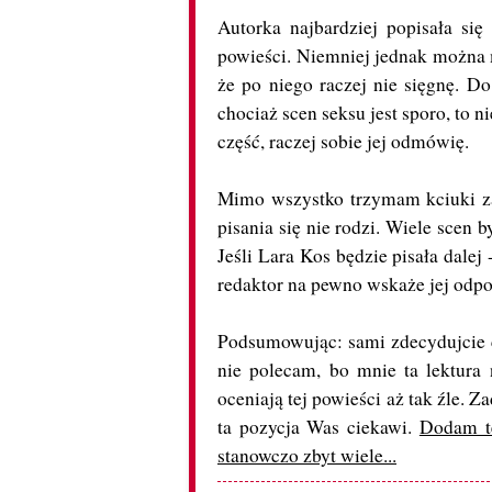
Autorka najbardziej popisała się 
powieści. Niemniej jednak można m
że po niego raczej nie sięgnę. Do
chociaż scen seksu jest sporo, to n
część, raczej sobie jej odmówię.
Mimo wszystko trzymam kciuki za r
pisania się nie rodzi. Wiele scen 
Jeśli Lara Kos będzie pisała dalej
redaktor na pewno wskaże jej odp
Podsumowując: sami zdecydujcie cz
nie polecam, bo mnie ta lektura n
oceniają tej powieści aż tak źle. Z
ta pozycja Was ciekawi.
Dodam te
stanowczo zbyt wiele...