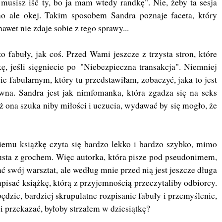
e musisz iść ty, bo ja mam wtedy randkę". Nie, żeby ta sesja
no ale okej. Takim sposobem Sandra poznaje faceta, który
nawet nie zdaje sobie z tego sprawy...
fabuły, jak coś. Przed Wami jeszcze z trzysta stron, które
, jeśli sięgniecie po "Niebezpieczna transakcja". Niemniej
e fabularnym, który tu przedstawiłam, zobaczyć, jaka to jest
iwna. Sandra jest jak nimfomanka, która zgadza się na seks
ż ona szuka niby miłości i uczucia, wydawać by się mogło, że
iemu książkę czyta się bardzo lekko i bardzo szybko, mimo
apusta z grochem. Więc autorka, która pisze pod pseudonimem,
ć swój warsztat, ale według mnie przed nią jest jeszcze długa
pisać książkę, którą z przyjemnością przeczytaliby odbiorcy.
ędzie, bardziej skrupulatne rozpisanie fabuły i przemyślenie,
ci przekazać, byłoby strzałem w dziesiątkę?