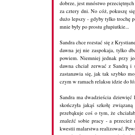
dobrze, jest mnóstwo przeciętnych
za cztery dni. No cóż, pokuszę się
dużo lepszy - gdyby tylko trochę p
mnie były po prostu głupiutkie...
Sandra chce rozstać się z Krystia
dawna jej nie zaspokaja, tylko d
powiem. Niemniej jednak przy jed
dawna chciał zerwać z Sandrą i 
zastanawia się, jak tak szybko mog
czym w ramach relaksu idzie do łóżk
Sandra ma dwadzieścia dziewięć la
skończyła jakąś szkołę związaną 
przebąkuje coś o tym, że chciał
znaleźć sobie pracy - a przecież
kwestii malarstwa realizować. Pewn