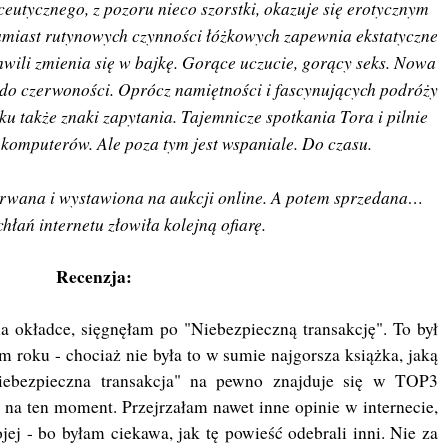
eutycznego, z pozoru nieco szorstki, okazuje się erotycznym
amiast rutynowych czynności łóżkowych zapewnia ekstatyczne
hwili zmienia się w bajkę. Gorące uczucie, gorący seks. Nowa
 do czerwoności. Oprócz namiętności i fascynujących podróży
u także znaki zapytania. Tajemnicze spotkania Tora i pilnie
 komputerów. Ale poza tym jest wspaniale. Do czasu.
rwana i wystawiona na aukcji online. A potem sprzedana…
hłań internetu złowiła kolejną ofiarę.
Recenzja:
 okładce, sięgnęłam po "Niebezpieczną transakcję". To był
 roku - chociaż nie była to w sumie najgorsza książka, jaką
ebezpieczna transakcja" na pewno znajduje się w TOP3
k na ten moment. Przejrzałam nawet inne opinie w internecie,
jej - bo byłam ciekawa, jak tę powieść odebrali inni. Nie za