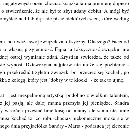
 i negatywnych ocen, chociaż książka ta ma premierę dopiero
 o stwierdzenie, że nie był to zbyt udany debiut. A mógł być
omyśleć nad fabułą i nie pisać niektórych scen, które według
nem, bo uważa swój związek za toksyczny. Dlaczego? Facet od
ba o własną przyjemność. Fajna ta toksyczność związku, nie
nej ostrej wymianie zdań, Krystian stwierdza, że także od
się wynosi. Dziewczyna najpierw nie może się pozbierać -
li przekreślić trzyletni związek, bo przecież się kochali, po
a z kolegą, który jest "dobry w te klocki" - że tak to ujmę.
t - jest niespełnioną artystką, podobno z wielkim talentem,
z jej pasją, ale dalej mama przesyła jej pieniądze. Sandra
aby w końcu przestać brać kasę od mamy, ale sama nie umie
 musi kochać to, co robi, chociaż niekoniecznie może się w
ego dnia przyjaciółka Sandry - Marta - podrzuca jej zlecenie