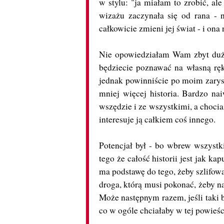
w stylu: "ja miałam to zrobić, al
wizażu zaczynała się od rana - 
całkowicie zmieni jej świat - i ona 
Nie opowiedziałam Wam zbyt dużo 
będziecie poznawać na własną rękę
jednak powinniście po moim zarysi
mniej więcej historia. Bardzo na
wszędzie i ze wszystkimi, a chocia
interesuje ją całkiem coś innego.
Potencjał był - bo wbrew wszystk
tego że całość historii jest jak k
ma podstawę do tego, żeby szlifowa
droga, którą musi pokonać, żeby na
Może następnym razem, jeśli taki b
co w ogóle chciałaby w tej powieś