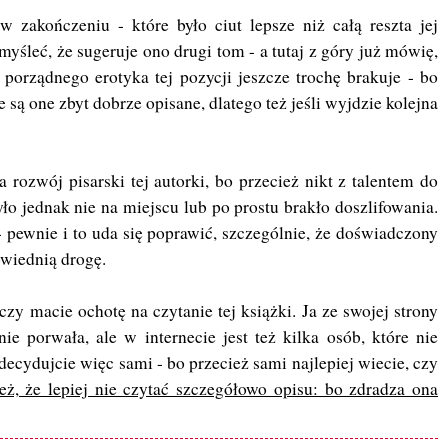
w zakończeniu - które było ciut lepsze niż całą reszta jej
yśleć, że sugeruje ono drugi tom - a tutaj z góry już mówię,
 porządnego erotyka tej pozycji jeszcze trochę brakuje - bo
ie są one zbyt dobrze opisane, dlatego też jeśli wyjdzie kolejna
ozwój pisarski tej autorki, bo przecież nikt z talentem do
było jednak nie na miejscu lub po prostu brakło doszlifowania.
 - pewnie i to uda się poprawić, szczególnie, że doświadczony
owiednią drogę.
y macie ochotę na czytanie tej książki. Ja ze swojej strony
ie porwała, ale w internecie jest też kilka osób, które nie
adecydujcie więc sami - bo przecież sami najlepiej wiecie, czy
ż, że lepiej nie czytać szczegółowo opisu: bo zdradza ona