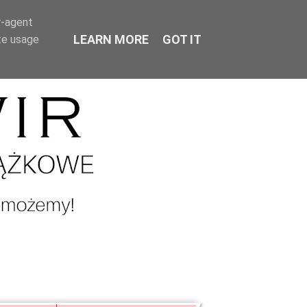
r-agent
LEARN MORE
GOT IT
te usage