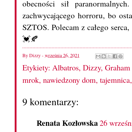
obecności sił paranormalnych
zachwycającego horroru, bo osta
SZTOS. Polecam z całego serca, i
💓🍂
By
Dizzy
-
września 26, 2021
Etykiety:
Albatros
,
Dizzy
,
Graham 
mrok
,
nawiedzony dom
,
tajemnica
9 komentarzy:
Renata Kozłowska
26 wrześn