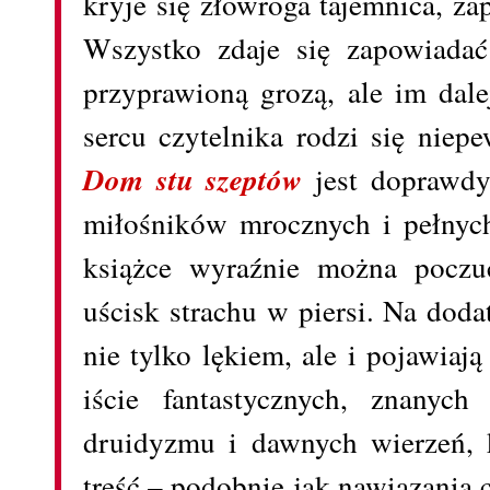
kryje się złowroga tajemnica, za
Wszystko zdaje się zapowiadać
przyprawioną grozą, ale im dal
sercu czytelnika rodzi się niep
Dom stu szeptów
jest doprawdy
miłośników mrocznych i pełnych
książce wyraźnie można poczu
uścisk strachu w piersi. Na doda
nie tylko lękiem, ale i pojawiaj
iście fantastycznych, znanyc
druidyzmu i dawnych wierzeń, k
treść – podobnie jak nawiązania