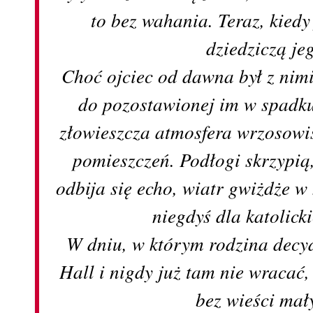
to bez wahania. Teraz, kiedy 
dziedziczą jeg
Choć ojciec od dawna był z nim
do pozostawionej im w spadk
złowieszcza atmosfera wrzosowis
pomieszczeń. Podłogi skrzypią
odbija się echo, wiatr gwiżdże 
niegdyś dla katolic
W dniu, w którym rodzina decyd
Hall i nigdy już tam nie wraca
bez wieści ma