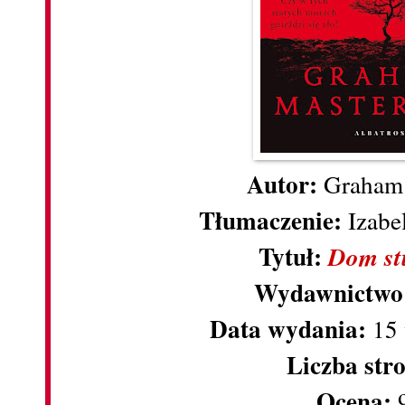
Autor:
Graham
Tłumaczenie:
Izabe
Tytuł:
Dom st
Wydawnictwo
Data wydania:
15
Liczba str
Ocena:
9