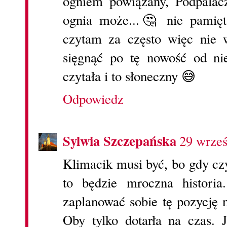
ogniem powiązany, Podpalac
ognia może...🤔 nie pamię
czytam za często więc nie
sięgnąć po tę nowość od n
czytała i to słoneczny 😅
Odpowiedz
Sylwia Szczepańska
29 wrześ
Klimacik musi być, bo gdy czy
to będzie mroczna historia
zaplanować sobie tę pozycję 
Oby tylko dotarła na czas. 