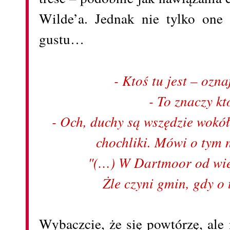
Wilde’a. Jednak nie tylko one
gustu…
- Ktoś tu jest – ozna
- To znaczy k
- Och, duchy są wszędzie wokó
chochliki. Mówi o tym 
"(…) W Dartmoor od wie
Żle czyni gmin, gdy o
Wybaczcie, że się powtórzę, ale