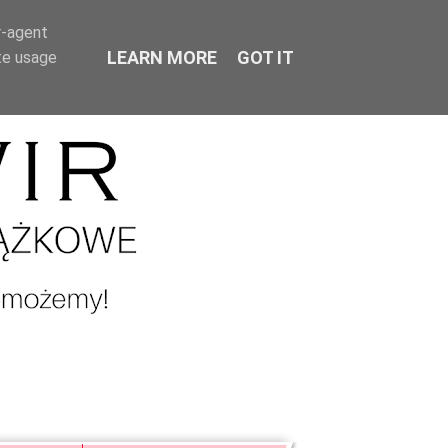
r-agent
LEARN MORE
GOT IT
te usage