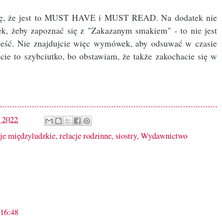
iszę, że jest to MUST HAVE i MUST READ. Na dodatek nie
ek, żeby zapoznać się z "Zakazanym smakiem" - to nie jest
wieść. Nie znajdujcie więc wymówek, aby odsuwać w czasie
óbcie to szybciutko, bo obstawiam, że także zakochacie się w
, 2022
cje międzyludzkie
,
relacje rodzinne
,
siostry
,
Wydawnictwo
 16:48