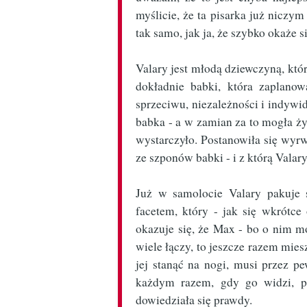
myślicie, że ta pisarka już niczym
tak samo, jak ja, że szybko okaże si
Valary jest młodą dziewczyną, któr
dokładnie babki, która zaplanow
sprzeciwu, niezależności i indywid
babka - a w zamian za to mogła ży
wystarczyło. Postanowiła się wyrwa
ze szponów babki - i z którą Valar
Już w samolocie Valary pakuje 
facetem, który - jak się wkrótc
okazuje się, że Max - bo o nim mo
wiele łączy, to jeszcze razem mies
jej stanąć na nogi, musi przez 
każdym razem, gdy go widzi, prz
dowiedziała się prawdy.