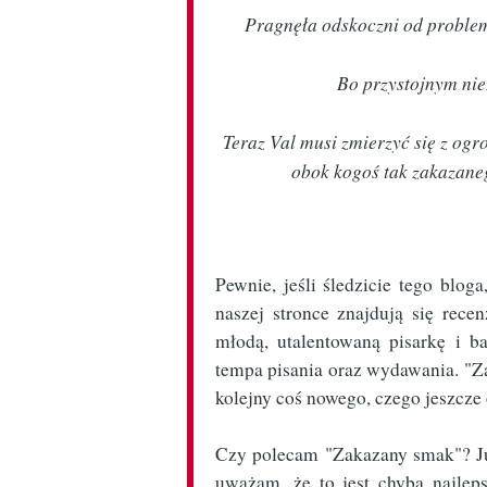
Pragnęła odskoczni od problem
Bo przystojnym niez
Teraz Val musi zmierzyć się z og
obok kogoś tak zakazane
Pewnie, jeśli śledzicie tego bloga
naszej stronce znajdują się rece
młodą, utalentowaną pisarkę i ba
tempa pisania oraz wydawania. "Zak
kolejny coś nowego, czego jeszcze
Czy polecam "Zakazany smak"? Ju
uważam, że to jest chyba najlepsz