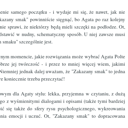
zenie samego początku - i wydaje mi się, że nawet, jak nie
kazany smak" powinniście sięgnąć, bo Agata po raz kolejny
ie sprawi, że niektórzy będą mieli szczęki na podłodze. Ot,
edstawić w nudny, schematyczny sposób. U niej zawsze musi
 smaku" szczególnie jest.
nym momencie, jakie rozwiązania może wybrać Agata Polte
brze jej twórczość - i przez to mniej więcej wiem, jakimi
 Niemniej jednak dalej uważam, że "Zakazany smak" to jedna
e koniecznie trzeba przeczytać!
owym dla Agaty stylu: lekka, przyjemna w czytaniu, z dużą
go z wyśmienitymi dialogami i opisami (także tymi bardziej
ić się także do sfery rysu psychologicznego, wykreowania
enia emocji i uczuć. Ot, "Zakazany smak" to dopracowana