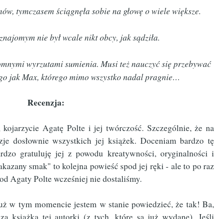
ów, tymczasem ściągnęła sobie na głowę o wiele większe.
najomym nie był wcale nikt obcy, jak sądziła.
romnymi wyrzutami sumienia. Musi też nauczyć się przebywać
go jak Max, którego mimo wszystko nadal pragnie…
Recenzja:
, kojarzycie Agatę Polte i jej twórczość. Szczególnie, że na
nzje dosłownie wszystkich jej książek. Doceniam bardzo tę
rdzo gratuluję jej z powodu kreatywności, oryginalności i
azany smak" to kolejna powieść spod jej ręki - ale to po raz
 od Agaty Polte wcześniej nie dostaliśmy.
ż w tym momencie jestem w stanie powiedzieć, że tak! Ba,
a książka tej autorki (z tych, które są już wydane). Jeśli