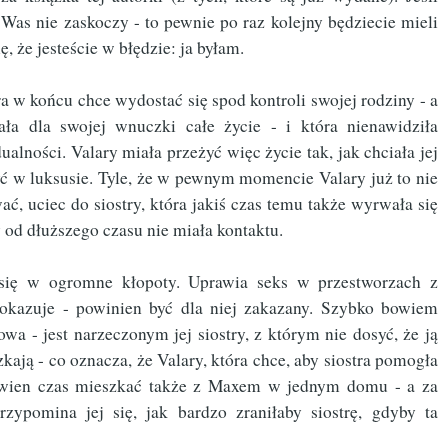
 Was nie zaskoczy - to pewnie po raz kolejny będziecie mieli
ę, że jesteście w błędzie: ja byłam.
a w końcu chce wydostać się spod kontroli swojej rodziny - a
ała dla swojej wnuczki całe życie - i która nienawidziła
ualności. Valary miała przeżyć więc życie tak, jak chciała jej
ć w luksusie. Tyle, że w pewnym momencie Valary już to nie
ć, uciec do siostry, która jakiś czas temu także wyrwała się
y od dłuższego czasu nie miała kontaktu.
się w ogromne kłopoty. Uprawia seks w przestworzach z
e okazuje - powinien być dla niej zakazany. Szybko bowiem
wa - jest narzeczonym jej siostry, z którym nie dosyć, że ją
zkają - co oznacza, że Valary, która chce, aby siostra pomogła
pewien czas mieszkać także z Maxem w jednym domu - a za
ypomina jej się, jak bardzo zraniłaby siostrę, gdyby ta