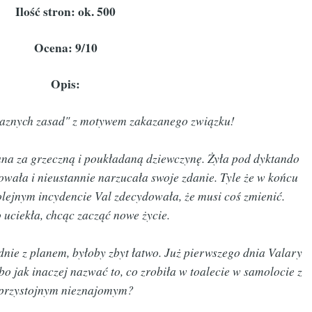
Ilość stron: ok. 500
Ocena: 9/10
Opis:
laznych zasad" z motywem zakazanego związku!
na za grzeczną i poukładaną dziewczynę. Żyła pod dyktando
owała i nieustannie narzucała swoje zdanie. Tyle że w końcu
olejnym incydencie Val zdecydowała, że musi coś zmienić.
 uciekła, chcąc zacząć nowe życie.
nie z planem, byłoby zbyt łatwo. Już pierwszego dnia Valary
bo jak inaczej nazwać to, co zrobiła w toalecie w samolocie z
przystojnym nieznajomym?