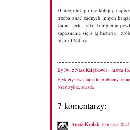
Dlatego też po raz kolejny nap
trzeba znać żadnych innych książ
żadna seria, tylko kompletna po
zapoznanie się z tą historią - zr
historii Valary!
By
Iwi z Nasz Książkowir
-
marca 16
Etykiety:
Iwi
,
ludzkie problemy
,
rela
NieZwykłe
,
zdrada
7 komentarzy:
Aneta Królak
16 marca 2022