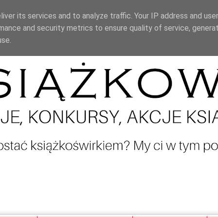
iver its services and to analyze traffic. Your IP address and use
mance and security metrics to ensure quality of service, genera
use.