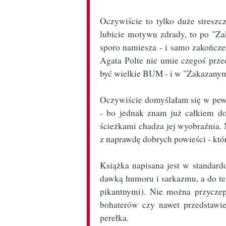
Oczywiście to tylko duże streszc
lubicie motywu zdrady, to po "Za
sporo namiesza - i samo zakończen
Agata Polte nie umie czegoś prz
być wielkie BUM - i w "Zakazanym
Oczywiście domyślałam się w pew
- bo jednak znam już całkiem do
ścieżkami chadza jej wyobraźnia.
z naprawdę dobrych powieści - któr
Książka napisana jest w standard
dawką humoru i sarkazmu, a do te
pikantnymi). Nie można przyczep
bohaterów czy nawet przedstawi
perełka.