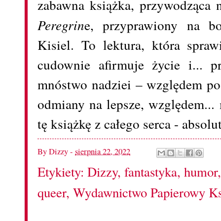
zabawna książka, przywodząca
Peregrin
e, przyprawiony na b
Kisiel. To lektura, która spraw
cudownie afirmuje życie i... p
mnóstwo nadziei – względem po
odmiany na lepsze, względem... 
tę książkę z całego serca - absol
By
Dizzy
-
sierpnia 22, 2022
Etykiety:
Dizzy
,
fantastyka
,
humor
queer
,
Wydawnictwo Papierowy Ks