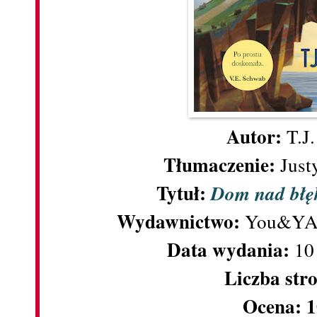
Autor:
T.J
Tłumaczenie:
Just
Tytuł:
Dom nad błę
Wydawnictwo:
You&YA, 
Data wydania:
10 
Liczba str
Ocena: 1