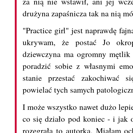
za nią nie wstawił, ani jej wcz
drużyna zapaśnicza tak na nią m
"Practice girl" jest naprawdę fa
ukrywam, że postać Jo okro
dziewczyna ma ogromny mętlik w
poradzić sobie z własnymi emo
stanie przestać zakochiwać s
powielać tych samych patologic
I może wszystko nawet dużo lepie
co się działo pod koniec - i jak
rozegrała to autorka. Miałam oc