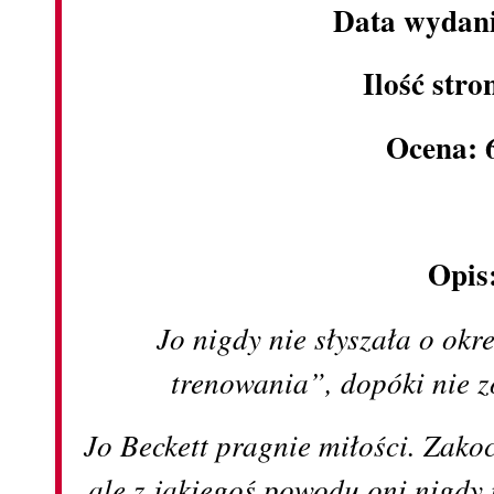
Data wydani
Ilość stro
Ocena: 
Opis
Jo nigdy nie słyszała o ok
trenowania”, dopóki nie 
Jo Beckett pragnie miłości. Zako
ale z jakiegoś powodu oni nigdy 