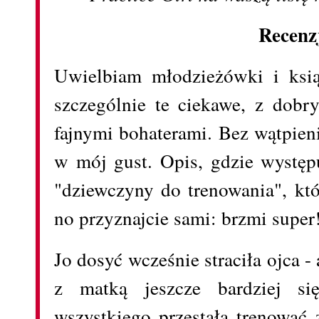
Recenz
Uwielbiam młodzieżówki i ksią
szczególnie te ciekawe, z dob
fajnymi bohaterami. Bez wątpieni
w mój gust. Opis, gdzie występu
"dziewczyny do trenowania", któ
no przyznajcie sami: brzmi super
Jo dosyć wcześnie straciła ojca -
z matką jeszcze bardziej si
wszystkiego przestała trenować 