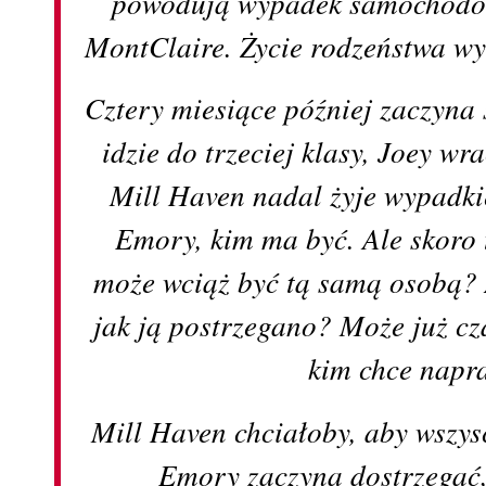
powodują wypadek samochodow
MontClaire. Życie rodzeństwa w
Cztery miesiące później zaczyna
idzie do trzeciej klasy, Joey wr
Mill Haven nadal żyje wypadk
Emory, kim ma być. Ale skoro t
może wciąż być tą samą osobą? 
jak ją postrzegano? Może już c
kim chce napr
Mill Haven chciałoby, aby wszys
Emory zaczyna dostrzegać, 