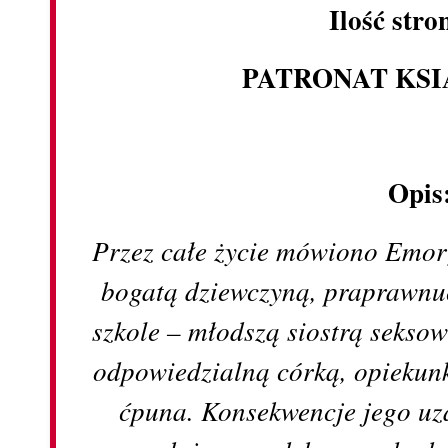
Ilość stro
PATRONAT KS
Opis
Przez całe życie mówiono Emor
bogatą dziewczyną, praprawnu
szkole – młodszą siostrą seks
odpowiedzialną córką, opiekunk
ćpuna. Konsekwencje jego uza