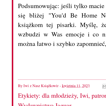
Podsumowując: jeśli tylko macie 
się bliżej "You'd Be Home N
książkom tej pisarki. Myślę, ż
wzbudzi w Was emocje i co nie
można łatwo i szybko zapomnieć, 
By
Iwi z Nasz Książkowir
-
kwietnia 11, 2023
Etykiety:
dla młodzieży
,
Iwi
,
patro
Wydawnictwo Jaguar