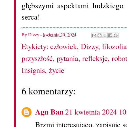
głębszymi aspektami ludzkiego 
serca!
By
Dizzy
-
kwietnia 20, 2024
Etykiety:
człowiek
,
Dizzy
,
filozofia
przyszłość
,
pytania
,
refleksje
,
robo
Insignis
,
życie
6 komentarzy:
Agn Ban
21 kwietnia 2024 10
Brzmi interesująco, zapisuje so