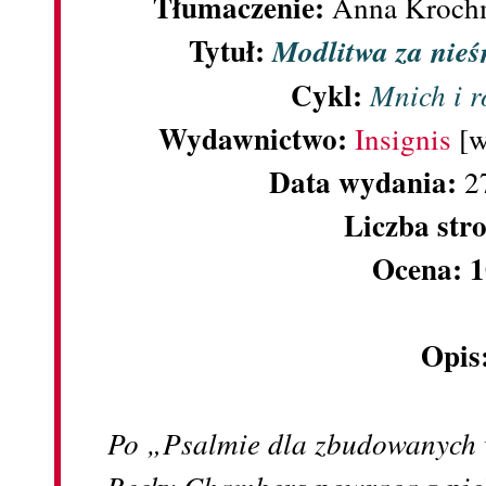
Tłumaczenie:
Anna Krochm
Tytuł:
Modlitwa za nieś
Cykl:
Mnich i r
Wydawnictwo:
Insignis
[w
Data wydania:
2
Liczba str
Ocena: 1
Opis
Po „Psalmie dla zbudowanych 
Becky Chambers powraca z pięk