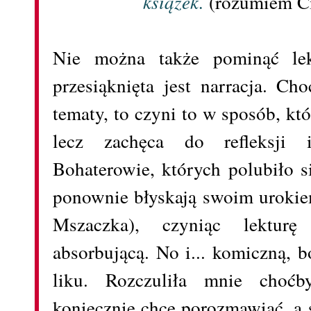
książek.
(rozumiem C
Nie można także pominąć lek
przesiąknięta jest narracja. C
tematy, to czyni to w sposób, któ
lecz zachęca do refleksji i
Bohaterowie, których polubiło s
ponownie błyskają swoim uroki
Mszaczka), czyniąc lektur
absorbującą. No i... komiczną, 
liku. Rozczuliła mnie choćb
koniecznie chce porozmawiać, a s