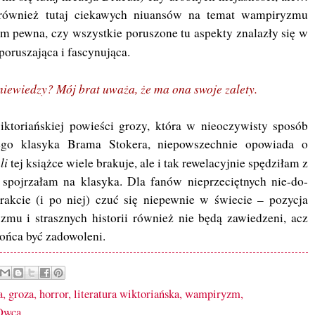
 również tutaj ciekawych niuansów na temat wampiryzmu
m pewna, czy wszystkie poruszone tu aspekty znalazły się w
 poruszająca i fascynująca.
iewiedzy? Mój brat uważa, że ma ona swoje zalety.
iktoriańskiej powieści grozy, która w nieoczywisty sposób
ego klasyka Brama Stokera, niepowszechnie opowiada o
li
tej książce wiele brakuje, ale i tak rewelacyjnie spędziłam z
j spojrzałam na klasyka. Dla fanów nieprzeciętnych nie-do-
rakcie (i po niej) czuć się niepewnie w świecie – pozycja
mu i strasznych historii również nie będą zawiedzeni, acz
końca być zadowoleni.
a
,
groza
,
horror
,
literatura wiktoriańska
,
wampiryzm
,
Owca