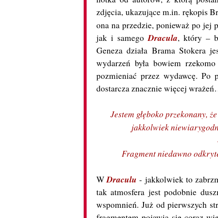
zdjęcia, ukazujące m.in. rękopis B
ona na przedzie, ponieważ po jej 
Dracula
jak i samego
, który – 
Geneza działa Brama Stokera jes
wydarzeń była bowiem rzekomo p
pozmieniać przez wydawcę. Po p
dostarcza znacznie więcej wraże
Jestem głęboko przekonany, że
jakkolwiek niewiarygodn
Fragment niedawno odkryte
Draculu
W
- jakkolwiek to zabrz
tak atmosfera jest podobnie dus
wspomnień. Już od pierwszych st
fragmentem pojawia się coraz wię