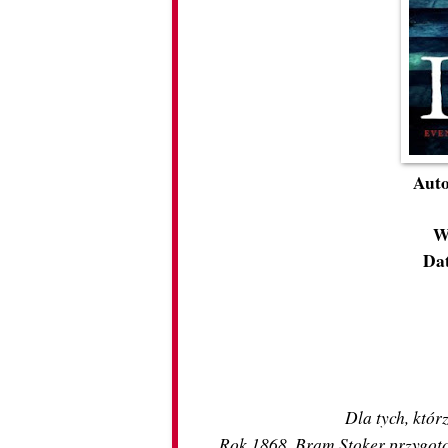
Auto
W
Da
Dla tych, któr
Rok 1868. Bram Stoker przygotow