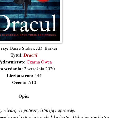
rzy:
Dacre Stoker, J.D. Barker
Tytuł:
Dracul
ydawnictwo:
Czarna Owca
ta wydania:
2 września 2020
Liczba stron:
544
Ocena:
7/10
Opis:
zy wiedzą, że potwory istnieją naprawdę.
uje się do starcia z nieludzką bestią. Uzbrojony w lustra,