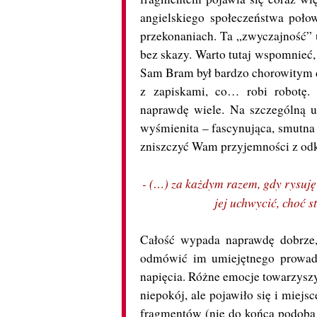
angielskiego społeczeństwa poło
przekonaniach. Ta „zwyczajność” us
bez skazy. Warto tutaj wspomnieć, 
Sam Bram był bardzo chorowitym d
z zapiskami, co… robi robotę.
naprawdę wiele. Na szczególną uwa
wyśmienita – fascynująca, smutna 
zniszczyć Wam przyjemności z od
- (…) za każdym razem, gdy rysuję 
jej uchwycić, choć s
Całość wypada naprawdę dobrze,
odmówić im umiejętnego prowadze
napięcia. Różne emocje towarzyszy
niepokój, ale pojawiło się i miejs
fragmentów (nie do końca podoba m