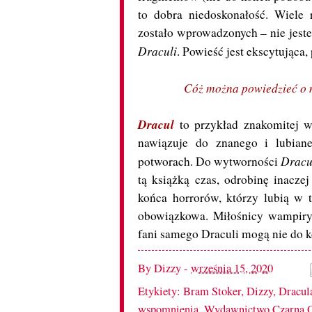
to dobra niedoskonałość. Wiele
zostało wprowadzonych – nie jeste
Draculi
. Powieść jest ekscytująca,
Cóż można powiedzieć o n
Dracul
to przykład znakomitej w
nawiązuje do znanego i lubian
Dracu
potworach. Do wytworności
tą książką czas, odrobinę inacze
końca horrorów, którzy lubią w t
obowiązkowa. Miłośnicy wampiryz
fani samego Draculi mogą nie do 
By
Dizzy
-
września 15, 2020
Etykiety:
Bram Stoker
,
Dizzy
,
Dracul
wspomnienia
,
Wydawnictwo Czarna 