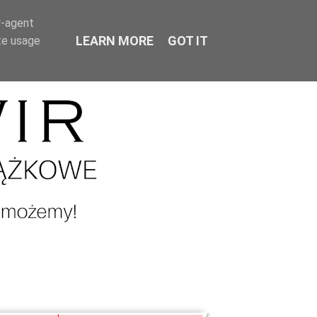
r-agent
LEARN MORE
GOT IT
te usage