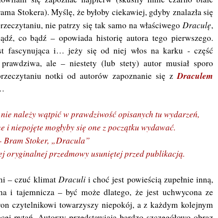
rama Stokera). Myślę, że byłoby ciekawiej, gdyby znalazła się
Draculę
przeczytaniu, nie patrzy się tak samo na właściwego
,
bądź, co bądź – opowiada historię autora tego pierwszego.
t fascynująca i… jeży się od niej włos na karku - część
rawdziwa, ale – niestety (lub stety) autor musiał sporo
Draculem
rzeczytaniu notki od autorów zapoznanie się z
ń…
 nie należy wątpić w prawdziwość opisanych tu wydarzeń,
e i niepojęte mogłyby się one z początku wydawać.
- Bram Stoker, „Dracula”
j oryginalnej przedmowy usuniętej przed publikacją.
Draculi
mi – czuć klimat
i choć jest powieścią zupełnie inną,
zna i tajemnicza – być może dlatego, że jest uchwycona ze
ron czytelnikowi towarzyszy niepokój, a z każdym kolejnym
cej pytań. Autorzy przedstawiają bardzo szczegółowo obraz