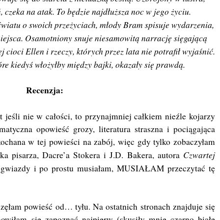
, czeka na atak. To będzie najdłuższa noc w jego życiu.
wiatu o swoich przeżyciach, młody Bram spisuje wydarzenia,
iejsca. Osamotniony snuje niesamowitą narrację sięgającą
 cioci Ellen i rzeczy, których przez lata nie potrafił wyjaśnić.
óre kiedyś włożyłby między bajki, okazały się prawdą.
Recenzja:
 jeśli nie w całości, to przynajmniej całkiem nieźle kojarzy
matyczna opowieść grozy, literatura straszna i pociągająca
chana w tej powieści na zabój, więc gdy tylko zobaczyłam
Czwartej
ka pisarza, Dacre’a Stokera i J.D. Bakera, autora
m gwiazdy i po prostu musiałam, MUSIAŁAM przeczytać tę
ęłam powieść od… tyłu. Na ostatnich stronach znajduje się
nowiłam się zapoznać najpierw (skusiły mnie czarno białe