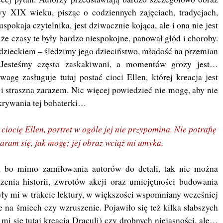
wy XIX wieku, pisząc o codziennych zajęciach, tradycjach,
pokaja czytelnika, jest dziwacznie kojąca, ale i ona nie jest
że czasy te były bardzo niespokojne, panował głód i choroby.
zieckiem – śledzimy jego dzieciństwo, młodość na przemian
 Jesteśmy często zaskakiwani, a momentów grozy jest…
gę zasługuje tutaj postać cioci Ellen, której kreacja jest
i straszna zarazem. Nic więcej powiedzieć nie mogę, aby nie
krywania tej bohaterki…
ciocię Ellen, portret w ogóle jej nie przypomina. Nie potrafię
taram się, jak mogę; jej obraz wciąż mi umyka.
 bo mimo zamiłowania autorów do detali, tak nie można
nia historii, zwrotów akcji oraz umiejętności budowania
ły mi w trakcie lektury, w większości wspomniany wcześniej
ce na śmiech czy wzruszenie. Pojawiło się też kilka słabszych
i się tutaj kreacja Draculi) czy drobnych niejasności, ale…