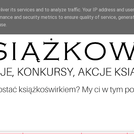
iver its services and to analyze traffic. Your IP address and use
mance and security metrics to ensure quality of service, genera
use.