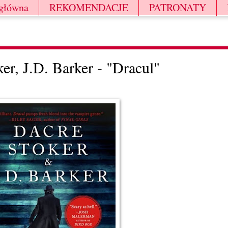
 główna
REKOMENDACJE
PATRONATY
er, J.D. Barker - "Dracul"