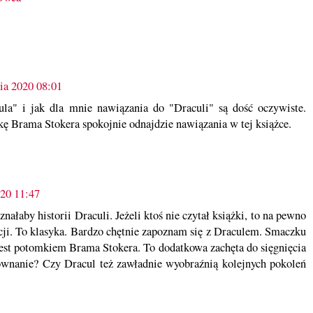
ia 2020 08:01
la" i jak dla mnie nawiązania do "Draculi" są dość oczywiste.
żkę Brama Stokera spokojnie odnajdzie nawiązania w tej książce.
020 11:47
nałaby historii Draculi. Jeżeli ktoś nie czytał książki, to na pewno
acji. To klasyka. Bardzo chętnie zapoznam się z Draculem. Smaczku
 jest potomkiem Brama Stokera. To dodatkowa zachęta do sięgnięcia
ównanie? Czy Dracul też zawładnie wyobraźnią kolejnych pokoleń