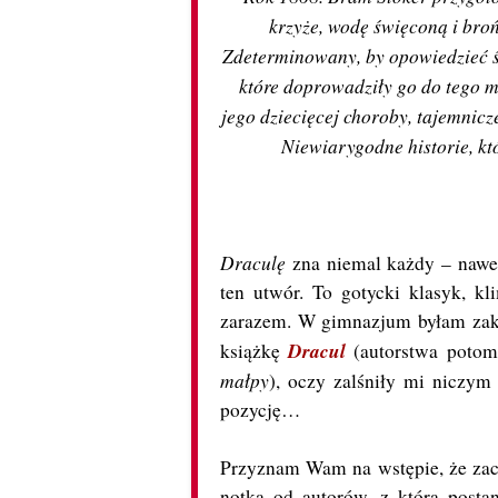
krzyże, wodę święconą i broń
Zdeterminowany, by opowiedzieć ś
które doprowadziły go do tego m
jego dziecięcej choroby, tajemniczej
Niewiarygodne historie, kt
Draculę
zna niemal każdy – nawet
ten utwór. To gotycki klasyk, kli
zarazem. W gimnazjum byłam zako
Dracul
książkę
(autorstwa potom
małpy
), oczy zalśniły mi niczy
pozycję…
Przyznam Wam na wstępie, że zacz
notka od autorów, z którą posta